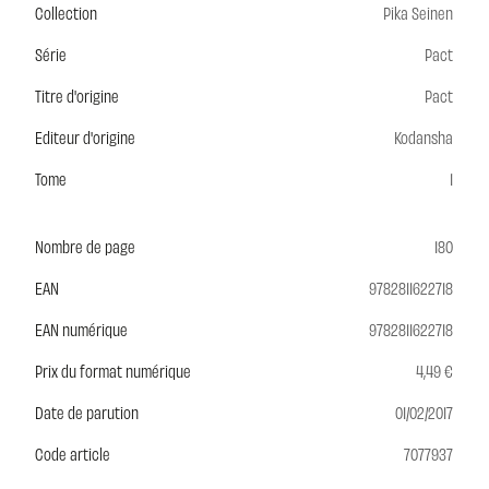
Collection
Pika Seinen
Série
Pact
Titre d'origine
Pact
Editeur d'origine
Kodansha
Tome
1
Nombre de page
180
EAN
9782811622718
EAN numérique
9782811622718
Prix du format numérique
4,49 €
Date de parution
01/02/2017
Code article
7077937