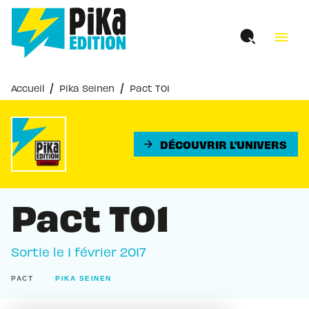
MENU
RECHERCHE
CONTENU
menu
PIED DE PAGE
/
/
Accueil
Pika Seinen
Pact T01
DÉCOUVRIR L'UNIVERS
arrow_forward
Pact T01
Sortie le
1 février 2017
PACT
PIKA SEINEN