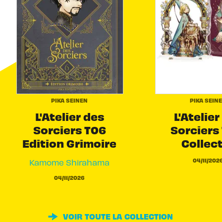
PIKA SEINEN
PIKA SEIN
L'Atelier des
L'Atelier
Sorciers T06
Sorciers 
Edition Grimoire
Collec
04/11/202
Kamome Shirahama
04/11/2026
VOIR TOUTE LA COLLECTION