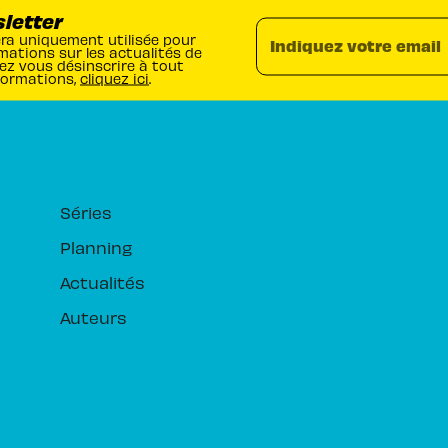
sletter
era uniquement utilisée pour
Indiquez votre email
mations sur les actualités de
ez vous désinscrire à tout
formations,
cliquez ici
.
RUBRIQUES
Séries
Planning
Actualités
Auteurs