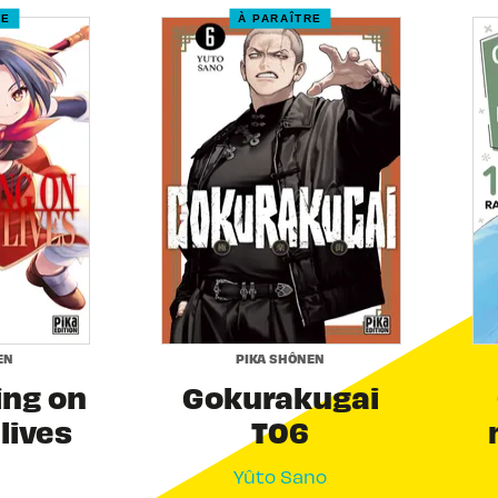
RE
À PARAÎTRE
EN
PIKA SHÔNEN
ing on
Gokurakugai
 lives
T06
Yûto Sano