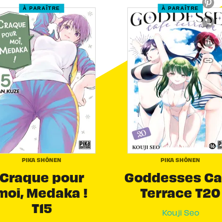
À PARAÎTRE
À PARAÎTRE
link
C
PIKA SHÔNEN
PIKA SHÔNEN
Craque pour
Goddesses Ca
moi, Medaka !
Terrace T20
T15
Kouji Seo