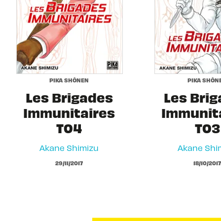
PIKA SHÔNEN
PIKA SHÔN
Les Brigades
Les Bri
Immunitaires
Immunit
T04
T03
Akane Shimizu
Akane Shi
29/11/2017
18/10/2017