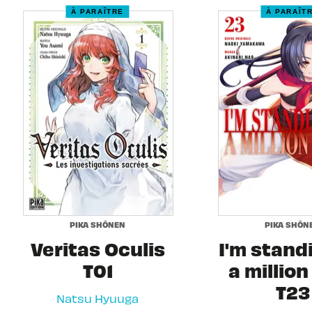
À PARAÎTRE
À PARAÎT
PIKA SHÔNEN
PIKA SHÔN
Veritas Oculis
I'm stand
T01
a million
T23
Natsu Hyuuga