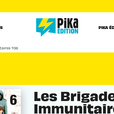
PIED DE PAGE
RS
PIKA É
taires T06
Les Brigad
Immunitair