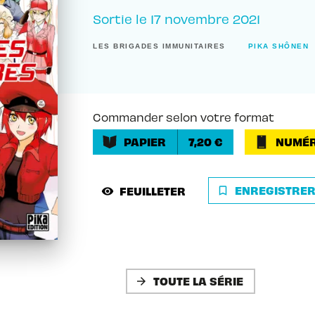
Sortie le
17 novembre 2021
LES BRIGADES IMMUNITAIRES
PIKA SHÔNEN
Commander selon votre format
PAPIER
7,20 €
NUMÉR
ENREGISTRE
FEUILLETER
bookmark_border
visibility
TOUTE LA SÉRIE
arrow_forward