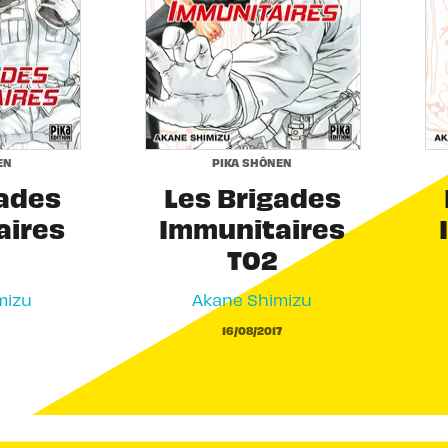
EN
PIKA SHÔNEN
gades
Les Brigades
aires
Immunitaires
T02
mizu
Akane Shimizu
16/08/2017