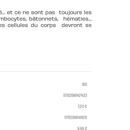
é… et ce ne sont pas toujours les
rombocytes, bâtonnets, hématies…
les cellules du corps devront se
160
9782811642433
7,20 €
9782811649128
4,49 €