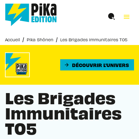
MENU
RECHERCHE
CONTENU
menu
PIED DE PAGE
/
/
Accueil
Pika Shônen
Les Brigades Immunitaires T05
DÉCOUVRIR L'UNIVERS
arrow_forward
Les Brigades
Immunitaires
T05