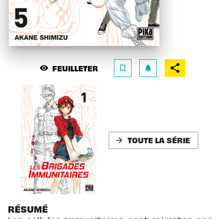
FEUILLETER
visibility
bookmark_border
notifications
TOUTE LA SÉRIE
arrow_forward
RÉSUMÉ