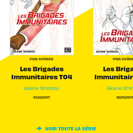
PIKA SHÔNEN
PIKA SHÔN
Les Brigades
Les Brig
Immunitaires T04
Immunitair
Akane Shimizu
Akane Shi
29/11/2017
18/10/2017
VOIR TOUTE LA SÉRIE