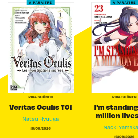
À PARAÎTRE
À PARAÎTRE
PIKA SHÔNEN
PIKA SHÔNEN
Veritas Oculis T01
I'm standing
million live
Natsu Hyuuga
Naoki Yamak
16/09/2026
16/09/2026