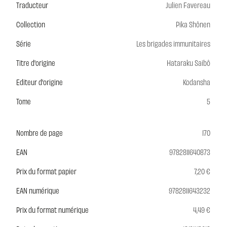
Traducteur
Julien Favereau
Collection
Pika Shônen
Série
Les brigades immunitaires
Titre d'origine
Hataraku Saibô
Editeur d'origine
Kodansha
Tome
5
Nombre de page
170
EAN
9782811640873
Prix du format papier
7,20 €
EAN numérique
9782811643232
Prix du format numérique
4,49 €