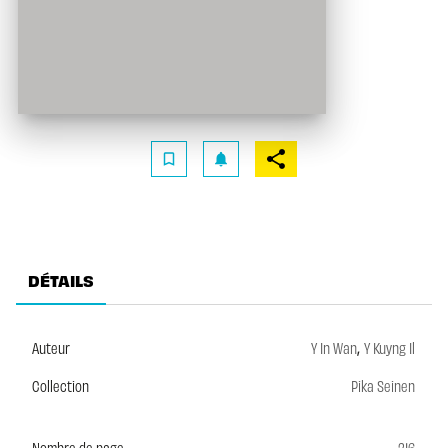
bookmark_border
notifications
DÉTAILS
,
Auteur
Y In Wan
Y Kuyng Il
Collection
Pika Seinen
Nombre de page
216