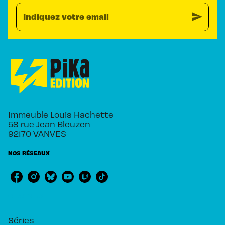
send
Indiquez votre email
Immeuble Louis Hachette
58 rue Jean Bleuzen
92170 VANVES
NOS RÉSEAUX
RUBRIQUES
Séries