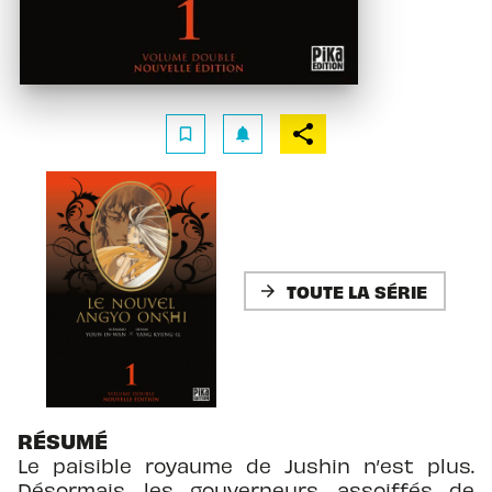
bookmark_border
notifications
TOUTE LA SÉRIE
arrow_forward
RÉSUMÉ
Le paisible royaume de Jushin n’est plus.
Désormais, les gouverneurs, assoiffés de