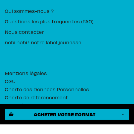
Qui sommes-nous ?
Questions les plus fréquentes (FAQ)
Nous contacter
nobi nobi ! notre label jeunesse
Mentions légales
CGU
Charte des Données Personnelles
Charte de référencement
Paramétrez vos préférences cookies
ACHETER VOTRE FORMAT
shopping_basket
arrow_drop_down