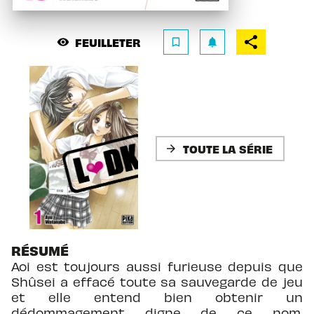
FEUILLETER
visibility
bookmark_border
notifications
TOUTE LA SÉRIE
arrow_forward
RÉSUMÉ
Aoi est toujours aussi furieuse depuis que
Shûsei a effacé toute sa sauvegarde de jeu
et elle entend bien obtenir un
dédommagement digne de ce nom.