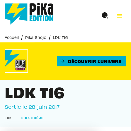
MENU
RECHERCHE
CONTENU
menu
PIED DE PAGE
/
/
Accueil
Pika Shôjo
LDK T16
DÉCOUVRIR L'UNIVERS
arrow_forward
LDK T16
Sortie le
28 juin 2017
LDK
PIKA SHÔJO