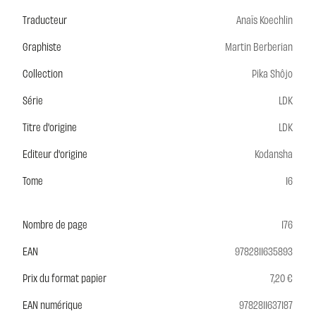
Traducteur
Anaïs Koechlin
Graphiste
Martin Berberian
Collection
Pika Shôjo
Série
LDK
Titre d'origine
LDK
Editeur d'origine
Kodansha
Tome
16
Nombre de page
176
EAN
9782811635893
Prix du format papier
7,20 €
EAN numérique
9782811637187