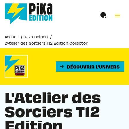
MENU
RECHERCHE
CONTENU
menu
PIED DE PAGE
/
/
Accueil
Pika Seinen
L'Atelier des Sorciers T12 Edition Collector
DÉCOUVRIR L'UNIVERS
arrow_forward
L'Atelier des
Sorciers T12
Edition