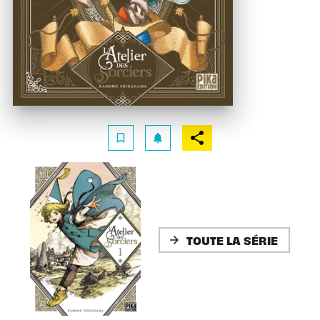
bookmark_border
notifications
TOUTE LA SÉRIE
arrow_forward