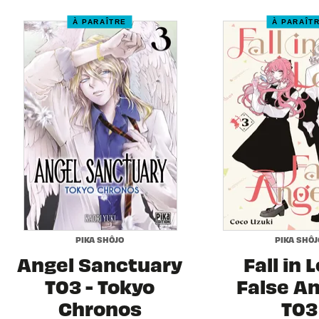
À PARAÎTRE
À PARAÎT
PIKA SHÔJO
PIKA SHÔJ
Angel Sanctuary
Fall in 
T03 - Tokyo
False A
Chronos
T03