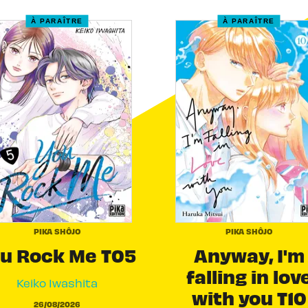
À PARAÎTRE
À PARAÎTRE
PIKA SHÔJO
PIKA SHÔJO
u Rock Me T05
Anyway, I'm
falling in lov
Keiko Iwashita
with you T10
26/08/2026