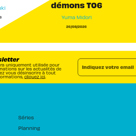
démons T06
ki
Yuma Midori
6
26/08/2026
sletter
era uniquement utilisée pour
Indiquez votre email
mations sur les actualités de
ez vous désinscrire à tout
formations,
cliquez ici
.
RUBRIQUES
Séries
Planning