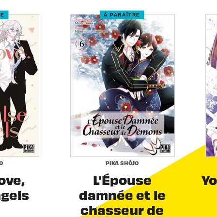
RE
À PARAÎTRE
O
PIKA SHÔJO
Love,
L'Épouse
Yo
ngels
damnée et le
chasseur de