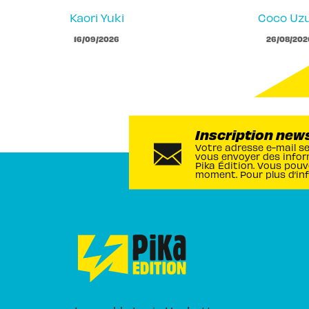
Kaori Yuki
Coco Uzu
16/09/2026
26/08/202
Inscription new
Votre adresse e-mail s
vous envoyer des infor
Pika Édition. Vous pouv
moment. Pour plus d’in