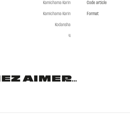
Kamichama Karin
Code article
Kamichama Karin
Format
Kodansha
4
Z AIMER...