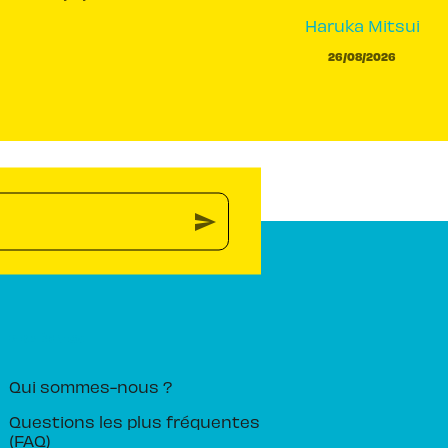
Haruka Mitsui
26/08/2026
send
PIKA ÉDITION
Qui sommes-nous ?
Questions les plus fréquentes
(FAQ)