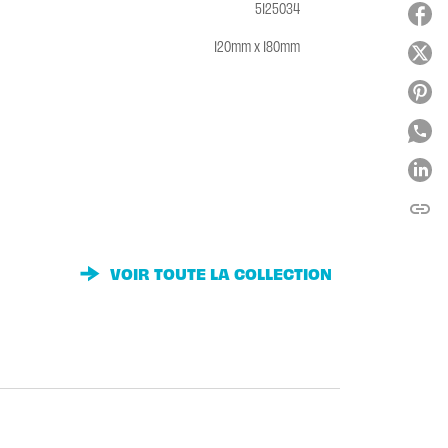
5125034
120mm x 180mm
link
C
VOIR TOUTE LA COLLECTION