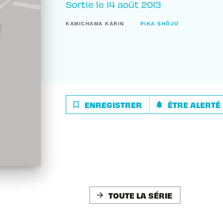
Sortie le
14 août 2013
KAMICHAMA KARIN
PIKA SHÔJO
ENREGISTRER
ÊTRE ALERTÉ
bookmark_border
notifications
TOUTE LA SÉRIE
arrow_forward