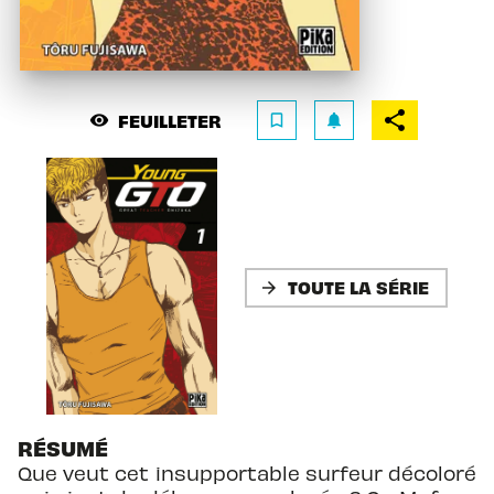
FEUILLETER
visibility
bookmark_border
notifications
TOUTE LA SÉRIE
arrow_forward
RÉSUMÉ
Que veut cet insupportable surfeur décoloré