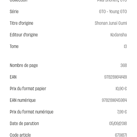
Série
GTO - Young GTO
Titre d'origine
Shonan Junaï Gumi
Editeur d'origine
Kodansha
Tome
13
Nombre de page
368
EAN
9782811641481
Prix du format papier
10,90 €
EAN numérique
9782811645984
Prix du format numérique
7,99 €
Date de parution
05/09/2018
Code article
6791871