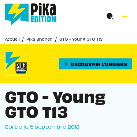
MENU
RECHERCHE
CONTENU
menu
PIED DE PAGE
/
/
Accueil
Pika Shônen
GTO - Young GTO T13
DÉCOUVRIR L'UNIVERS
arrow_forward
GTO - Young
GTO T13
Sortie le
5 septembre 2018