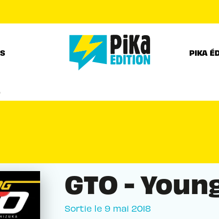
PIED DE PAGE
RS
PIKA É
9
GTO - Youn
Sortie le
9 mai 2018