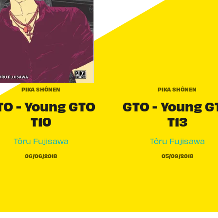
PIKA SHÔNEN
PIKA SHÔNEN
TO - Young GTO
GTO - Young G
T10
T13
Tôru Fujisawa
Tôru Fujisawa
06/06/2018
05/09/2018