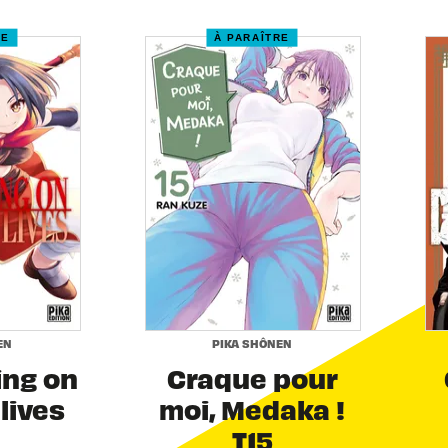
RE
À PARAÎTRE
EN
PIKA SHÔNEN
ing on
Craque pour
 lives
moi, Medaka !
T15