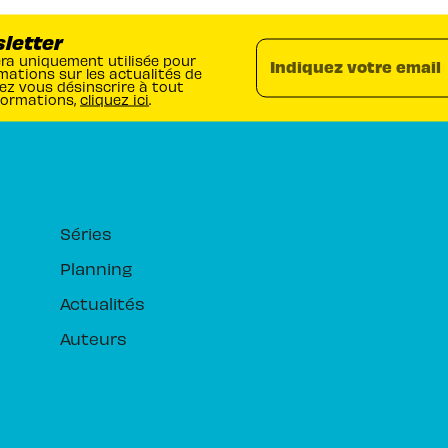
sletter
era uniquement utilisée pour
Indiquez votre email
mations sur les actualités de
ez vous désinscrire à tout
formations,
cliquez ici
.
RUBRIQUES
Séries
Planning
Actualités
Auteurs