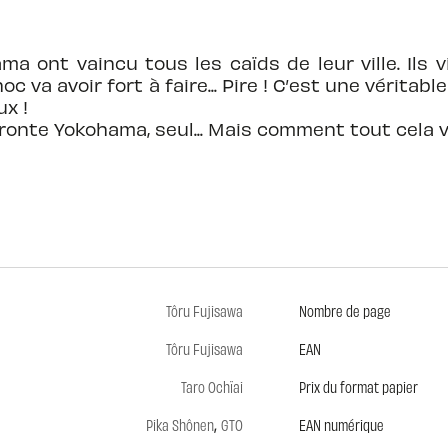
ma ont vaincu tous les caïds de leur ville. Ils
 va avoir fort à faire... Pire ! C’est une véritabl
x !
onte Yokohama, seul... Mais comment tout cela va-
Tôru Fujisawa
Nombre de page
Tôru Fujisawa
EAN
Taro Ochïai
Prix du format papier
,
Pika Shônen
GTO
EAN numérique