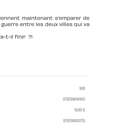
 viennent maintenant s’emparer de
e guerre entre les deux villes qui va
t-il finir ?!
368
9782811641443
10,90 €
9782811643751