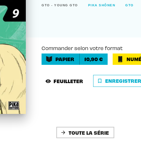
GTO - YOUNG GTO
PIKA SHÔNEN
GTO
Commander selon votre format
PAPIER
10,90 €
NUMÉ
ENREGISTRE
FEUILLETER
bookmark_border
visibility
TOUTE LA SÉRIE
arrow_forward