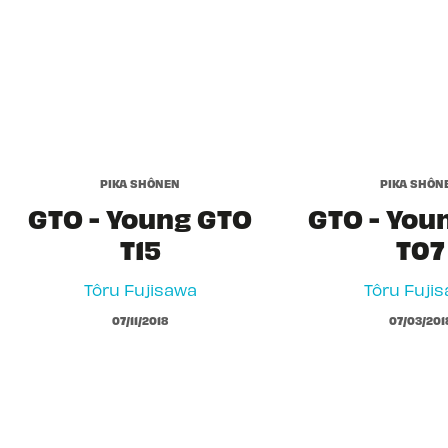
PIKA SHÔNEN
PIKA SHÔN
GTO - Young GTO
GTO - You
T15
T07
Tôru Fujisawa
Tôru Fuji
07/11/2018
07/03/201