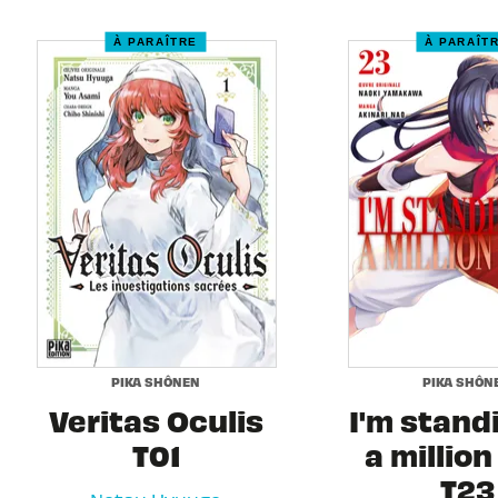
À PARAÎTRE
À PARAÎT
PIKA SHÔNEN
PIKA SHÔN
Veritas Oculis
I'm stand
T01
a million
T23