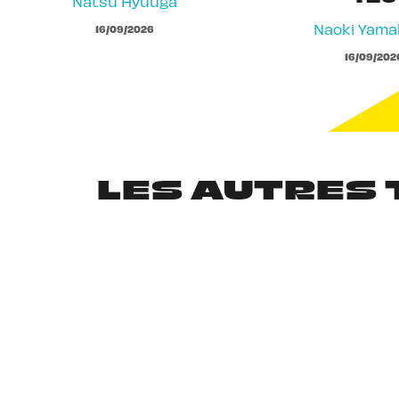
Natsu Hyuuga
Naoki Yam
16/09/2026
16/09/202
LES AUTRES 