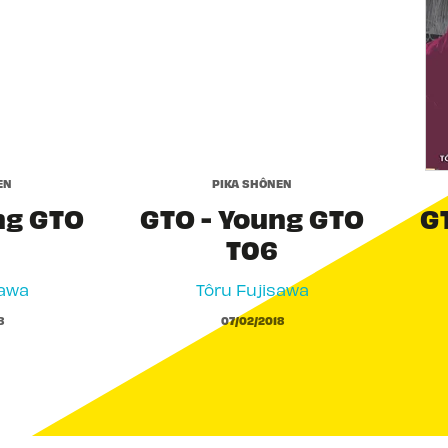
EN
PIKA SHÔNEN
ng GTO
GTO - Young GTO
G
T06
sawa
Tôru Fujisawa
8
07/02/2018