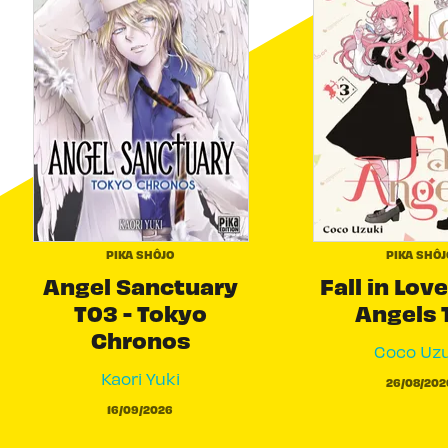
PIKA SHÔJO
PIKA SHÔJ
Angel Sanctuary
Fall in Love
T03 - Tokyo
Angels 
Chronos
Coco Uzu
Kaori Yuki
26/08/202
16/09/2026