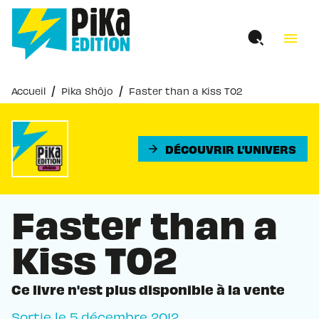
MENU
RECHERCHE
CONTENU
menu
PIED DE PAGE
/
/
Accueil
Pika Shôjo
Faster than a Kiss T02
DÉCOUVRIR L'UNIVERS
arrow_forward
Faster than a
Kiss T02
Ce livre n'est plus disponible à la vente
Sortie le
5 décembre 2012