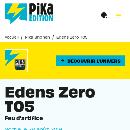
MENU
RECHERCHE
CONTENU
menu
PIED DE PAGE
/
/
Accueil
Pika Shônen
Edens Zero T05
DÉCOUVRIR L'UNIVERS
arrow_forward
Edens Zero
T05
Feu d'artifice
Sortie le
28 août 2019