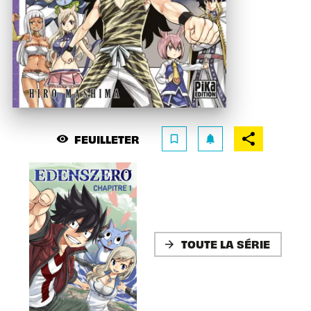
FEUILLETER
visibility
bookmark_border
notifications
TOUTE LA SÉRIE
arrow_forward