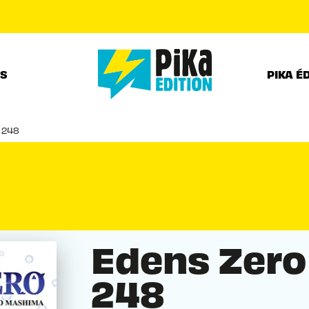
PIED DE PAGE
RS
PIKA É
 248
Edens Zero
248