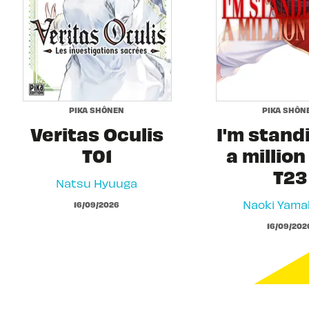
PIKA SHÔNEN
PIKA SHÔN
Veritas Oculis
I'm stand
T01
a million
T23
Natsu Hyuuga
Naoki Yam
16/09/2026
16/09/202