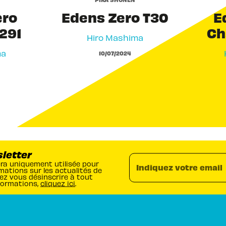
ero
Edens Zero T30
E
291
Ch
Hiro Mashima
ma
10/07/2024
sletter
era uniquement utilisée pour
Indiquez votre email
mations sur les actualités de
ez vous désinscrire à tout
formations,
cliquez ici
.