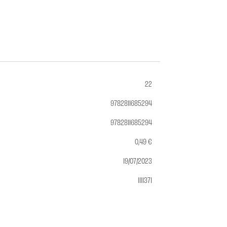
22
9782811685294
9782811685294
0,49 €
19/07/2023
1111371