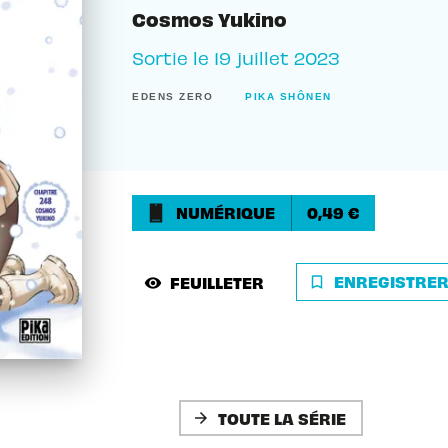
Cosmos Yukino
Sortie le
19 juillet 2023
EDENS ZERO
PIKA SHÔNEN
NUMÉRIQUE
0,49 €
ENREGISTRE
FEUILLETER
bookmark_border
visibility
TOUTE LA SÉRIE
arrow_forward