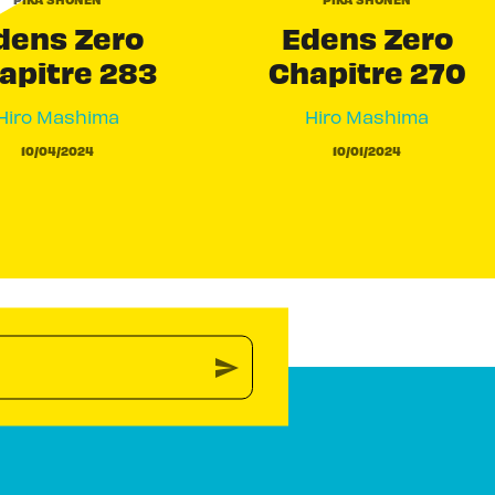
dens Zero
Edens Zero
apitre 283
Chapitre 270
Hiro Mashima
Hiro Mashima
10/04/2024
10/01/2024
send