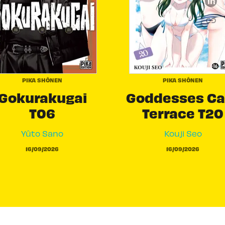
link
C
PIKA SHÔNEN
PIKA SHÔNEN
Gokurakugai
Goddesses Ca
T06
Terrace T20
Yûto Sano
Kouji Seo
16/09/2026
16/09/2026