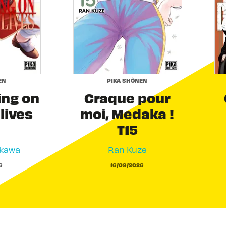
EN
PIKA SHÔNEN
ing on
Craque pour
 lives
moi, Medaka !
T15
akawa
Ran Kuze
6
16/09/2026