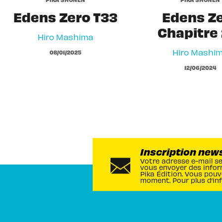
Edens Zero T33
Edens Z
Chapitre 
Hiro Mashima
Hiro Mashi
08/01/2025
12/06/2024
Inscription new
Votre adresse e-mail s
vous envoyer des infor
Pika Édition. Vous pouv
moment. Pour plus d’in