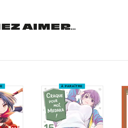
Z AIMER...
RE
À PARAÎTRE