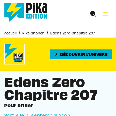
MENU
RECHERCHE
CONTENU
menu
PIED DE PAGE
/
/
Accueil
Pika Shônen
Edens Zero Chapitre 207
DÉCOUVRIR L'UNIVERS
arrow_forward
Edens Zero
Chapitre 207
Pour briller
Sortie le
14 septembre 2022