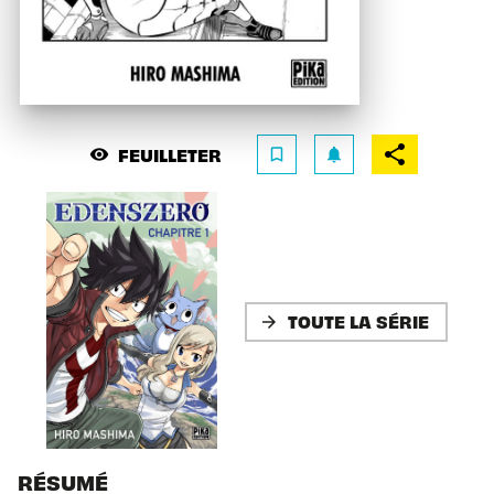
FEUILLETER
visibility
bookmark_border
notifications
TOUTE LA SÉRIE
arrow_forward
RÉSUMÉ