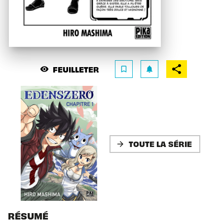
FEUILLETER
visibility
bookmark_border
notifications
TOUTE LA SÉRIE
arrow_forward
RÉSUMÉ