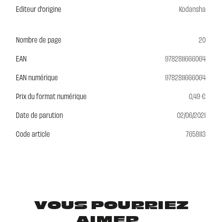
Editeur d'origine
Kodansha
Nombre de page
20
EAN
9782811666064
EAN numérique
9782811666064
Prix du format numérique
0,49 €
Date de parution
02/06/2021
Code article
7658113
VOUS POURRIEZ
AIMER...