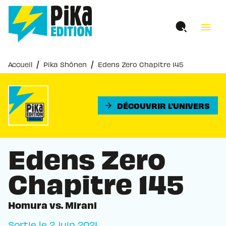
MENU
RECHERCHE
CONTENU
menu
PIED DE PAGE
/
/
Accueil
Pika Shônen
Edens Zero Chapitre 145
DÉCOUVRIR L'UNIVERS
arrow_forward
Edens Zero
Chapitre 145
Homura vs. Mirani
Sortie le
2 juin 2021