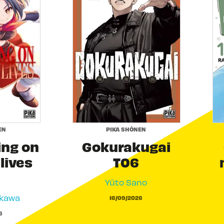
EN
PIKA SHÔNEN
ing on
Gokurakugai
 lives
T06
Yûto Sano
akawa
16/09/2026
6