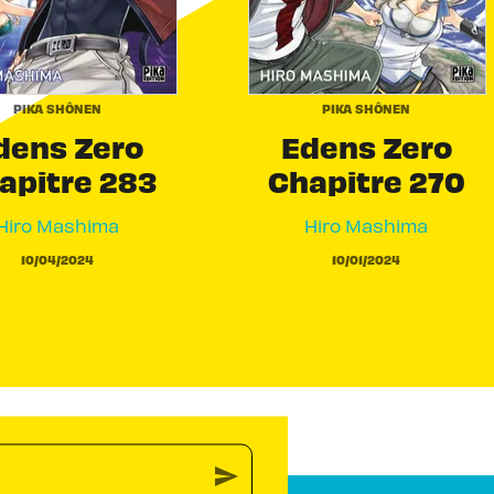
PIKA SHÔNEN
PIKA SHÔNEN
dens Zero
Edens Zero
apitre 283
Chapitre 270
Hiro Mashima
Hiro Mashima
10/04/2024
10/01/2024
send