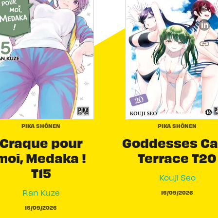
link
C
PIKA SHÔNEN
PIKA SHÔNEN
Craque pour
Goddesses Ca
moi, Medaka !
Terrace T20
T15
Kouji Seo
Ran Kuze
16/09/2026
16/09/2026