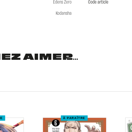
Edens Zero
Code article
Kodansha
Z AIMER...
RE
À PARAÎTRE