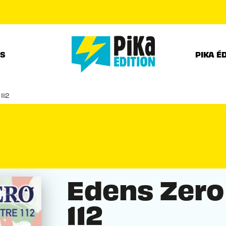
PIED DE PAGE
RS
PIKA É
112
Edens Zero
112