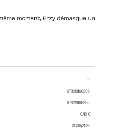
 Au même moment, Erzy démasque un
21
9782811662691
9782811662691
0,49 €
30/09/2020