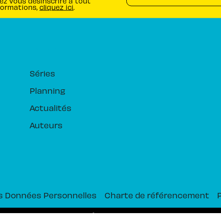
ez vous désinscrire à tout
formations,
cliquez ici
.
RUBRIQUES
Séries
Planning
Actualités
Auteurs
s Données Personnelles
Charte de référencement
PIKA ÉDITION© 2026