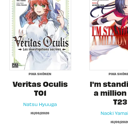
PIKA SHÔNEN
PIKA SHÔN
Veritas Oculis
I'm stand
T01
a million
T23
Natsu Hyuuga
Naoki Yam
16/09/2026
16/09/202