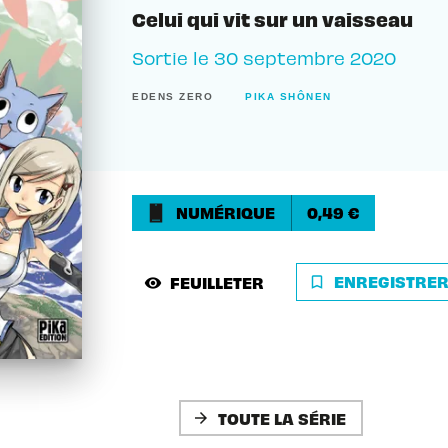
Celui qui vit sur un vaisseau
Sortie le
30 septembre 2020
EDENS ZERO
PIKA SHÔNEN
NUMÉRIQUE
0,49 €
ENREGISTRE
FEUILLETER
bookmark_border
visibility
TOUTE LA SÉRIE
arrow_forward