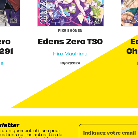
PIKA SHÔNEN
ero
Edens Zero T30
E
291
Ch
Hiro Mashima
ma
10/07/2024
sletter
era uniquement utilisée pour
Indiquez votre email
mations sur les actualités de