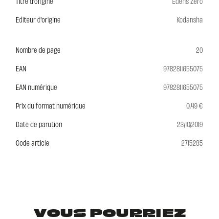
Titre d'origine
Edens Zero
Editeur d'origine
Kodansha
Nombre de page
20
EAN
9782811655075
EAN numérique
9782811655075
Prix du format numérique
0,49 €
Date de parution
23/10/2019
Code article
2715285
VOUS POURRIEZ