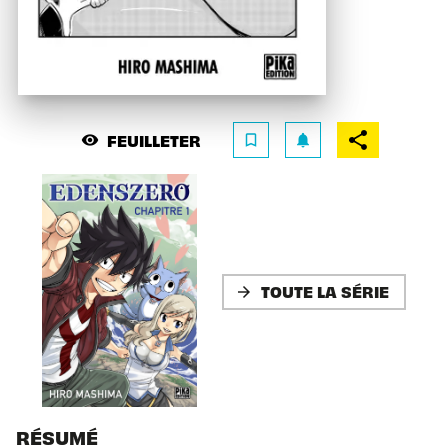
FEUILLETER
visibility
bookmark_border
notifications
TOUTE LA SÉRIE
arrow_forward
RÉSUMÉ