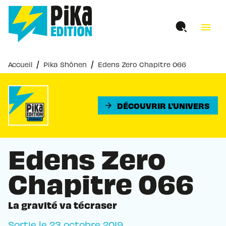
MENU
RECHERCHE
CONTENU
menu
PIED DE PAGE
/
/
Accueil
Pika Shônen
Edens Zero Chapitre 066
DÉCOUVRIR L'UNIVERS
arrow_forward
Edens Zero
Chapitre 066
La gravité va técraser
Sortie le
23 octobre 2019