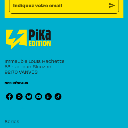
send
Indiquez votre email
Immeuble Louis Hachette
58 rue Jean Bleuzen
92170 VANVES
NOS RÉSEAUX
RUBRIQUES
Séries