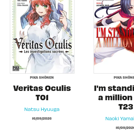
PIKA SHÔNEN
PIKA SHÔN
Veritas Oculis
I'm stand
T01
a million
T23
Natsu Hyuuga
Naoki Yam
16/09/2026
16/09/202