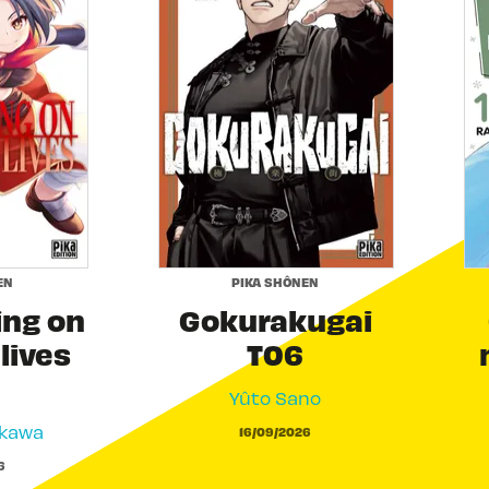
EN
PIKA SHÔNEN
ing on
Gokurakugai
 lives
T06
Yûto Sano
akawa
16/09/2026
6