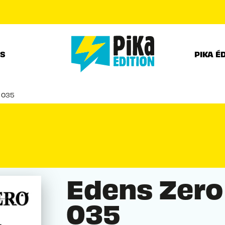
PIED DE PAGE
RS
PIKA É
 035
Edens Zero
035