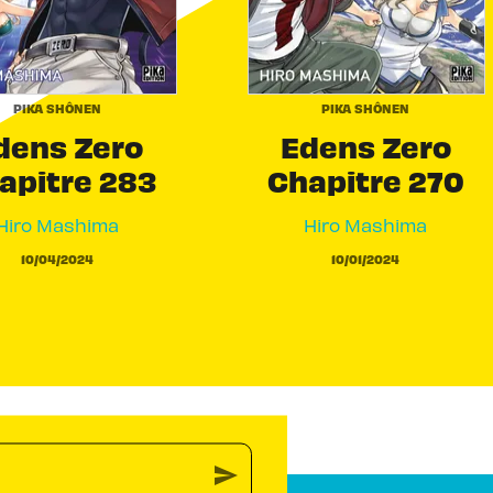
PIKA SHÔNEN
PIKA SHÔNEN
dens Zero
Edens Zero
apitre 283
Chapitre 270
Hiro Mashima
Hiro Mashima
10/04/2024
10/01/2024
send