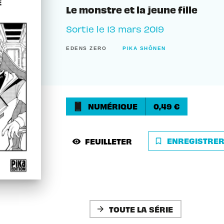
Le monstre et la jeune fille
Sortie le
13 mars 2019
EDENS ZERO
PIKA SHÔNEN
NUMÉRIQUE
0,49 €
ENREGISTRE
FEUILLETER
bookmark_border
visibility
TOUTE LA SÉRIE
arrow_forward