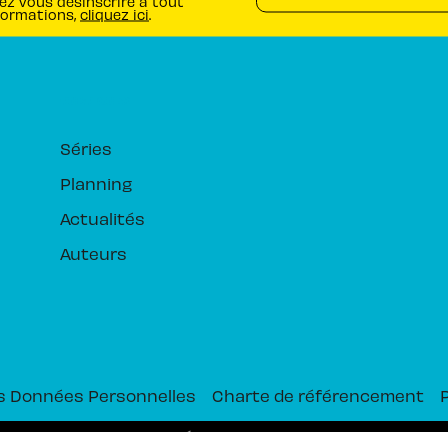
ez vous désinscrire à tout
formations,
cliquez ici
.
RUBRIQUES
Séries
Planning
Actualités
Auteurs
s Données Personnelles
Charte de référencement
PIKA ÉDITION© 2026