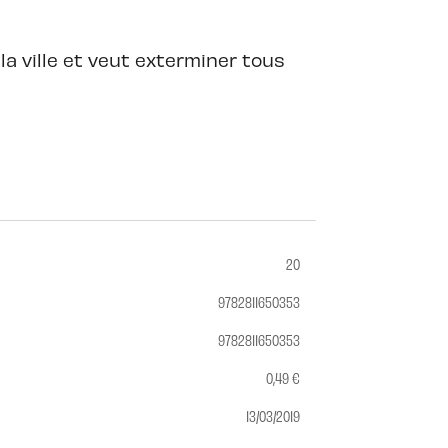
a ville et veut exterminer tous
20
9782811650353
9782811650353
0,49 €
13/03/2019