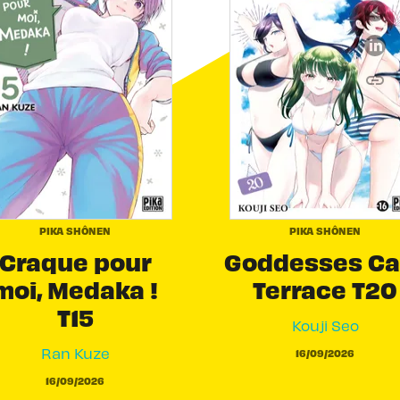
link
C
PIKA SHÔNEN
PIKA SHÔNEN
Craque pour
Goddesses Ca
moi, Medaka !
Terrace T20
T15
Kouji Seo
Ran Kuze
16/09/2026
16/09/2026