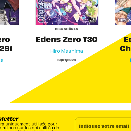
PIKA SHÔNEN
ero
Edens Zero T30
E
291
Ch
Hiro Mashima
ma
10/07/2024
sletter
era uniquement utilisée pour
Indiquez votre email
mations sur les actualités de