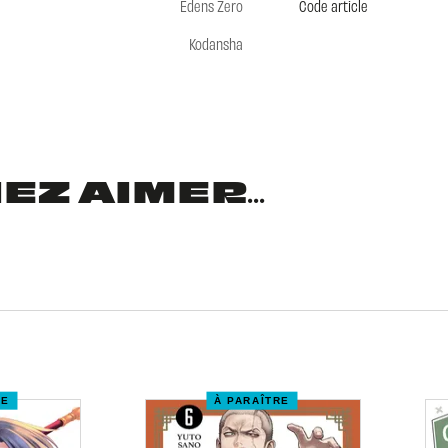
Edens Zero
Code article
Kodansha
Z AIMER...
RE
À PARAÎTRE