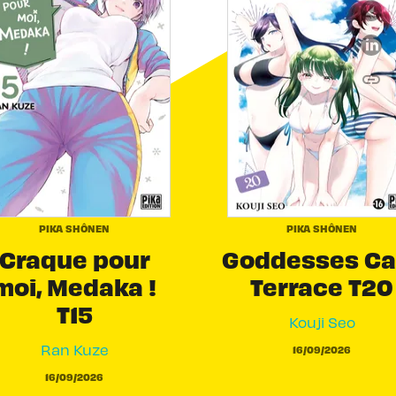
link
C
PIKA SHÔNEN
PIKA SHÔNEN
Craque pour
Goddesses Ca
moi, Medaka !
Terrace T20
T15
Kouji Seo
Ran Kuze
16/09/2026
16/09/2026