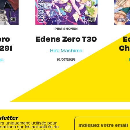
PIKA SHÔNEN
ero
Edens Zero T30
E
291
Ch
Hiro Mashima
ma
10/07/2024
sletter
era uniquement utilisée pour
Indiquez votre email
mations sur les actualités de