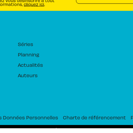
ez vous désinscrire à tout
formations,
cliquez ici
.
RUBRIQUES
Séries
Planning
Actualités
Auteurs
s Données Personnelles
Charte de référencement
PIKA ÉDITION© 2026