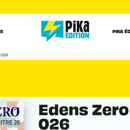
PIED DE PAGE
RS
PIKA É
 026
Edens Zero
026