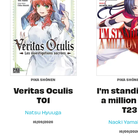
PIKA SHÔNEN
PIKA SHÔN
Veritas Oculis
I'm stand
T01
a million
T23
Natsu Hyuuga
Naoki Yam
16/09/2026
16/09/202