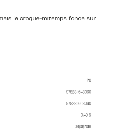
, mais le croque-mitemps fonce sur
20
9782811648060
9782811648060
0,49 €
09/01/2019