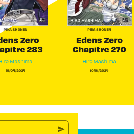
PIKA SHÔNEN
PIKA SHÔNEN
dens Zero
Edens Zero
apitre 283
Chapitre 270
Hiro Mashima
Hiro Mashima
10/04/2024
10/01/2024
send