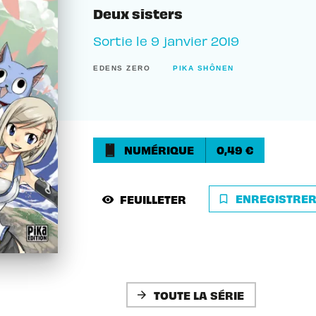
Deux sisters
Sortie le
9 janvier 2019
EDENS ZERO
PIKA SHÔNEN
NUMÉRIQUE
0,49 €
ENREGISTRE
FEUILLETER
bookmark_border
visibility
TOUTE LA SÉRIE
arrow_forward