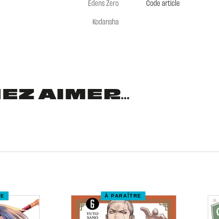
Edens Zero
Code article
Kodansha
Z AIMER...
RE
À PARAÎTRE