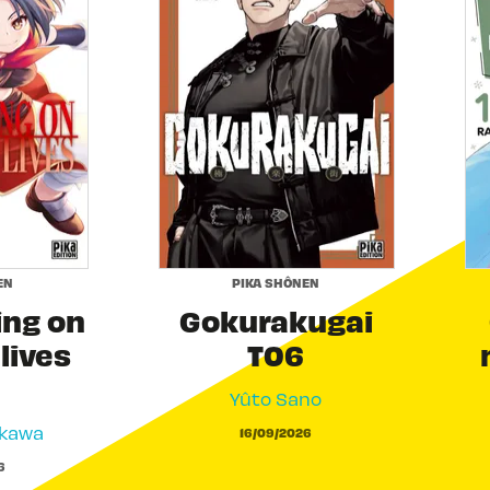
EN
PIKA SHÔNEN
ing on
Gokurakugai
 lives
T06
Yûto Sano
akawa
16/09/2026
6