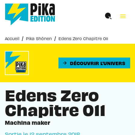
MENU
RECHERCHE
CONTENU
menu
PIED DE PAGE
/
/
Accueil
Pika Shônen
Edens Zero Chapitre 011
DÉCOUVRIR L'UNIVERS
arrow_forward
Edens Zero
Chapitre 011
Machina maker
Sortie le
12 septembre 2018