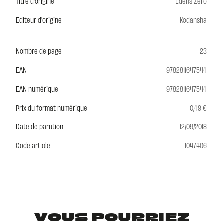
Titre d'origine
Edens Zero
Editeur d'origine
Kodansha
Nombre de page
23
EAN
9782811647544
EAN numérique
9782811647544
Prix du format numérique
0,49 €
Date de parution
12/09/2018
Code article
1047406
VOUS POURRIEZ