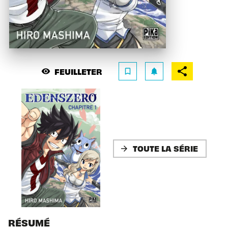
FEUILLETER
visibility
bookmark_border
notifications
TOUTE LA SÉRIE
arrow_forward
RÉSUMÉ