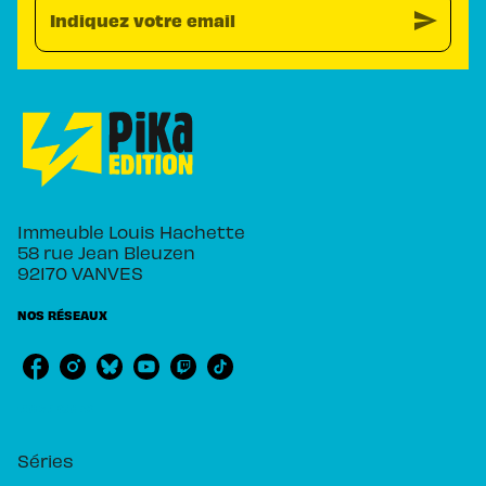
send
Indiquez votre email
Immeuble Louis Hachette
58 rue Jean Bleuzen
92170 VANVES
NOS RÉSEAUX
RUBRIQUES
Séries