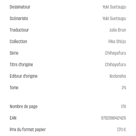
Dessinateur
Yuki Suetsugu
Scénariste
Yuki Suetsugu
Traducteur
Julia Brun
Collection
Pika Shôjo
Série
Chihayafuru
Titre d'origine
Chihayafuru
Editeur d'origine
Kodansha
Tome
24
Nombre de page
176
EAN
9782811642426
Prix du format papier
7,70 €