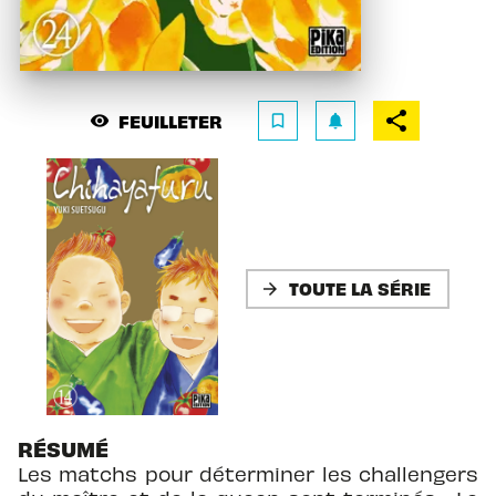
FEUILLETER
visibility
bookmark_border
notifications
TOUTE LA SÉRIE
arrow_forward
RÉSUMÉ
Les matchs pour déterminer les challengers