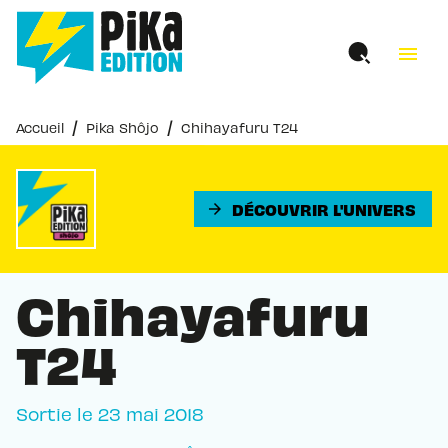
MENU
RECHERCHE
CONTENU
menu
PIED DE PAGE
/
/
Accueil
Pika Shôjo
Chihayafuru T24
DÉCOUVRIR L'UNIVERS
arrow_forward
Chihayafuru
T24
Sortie le
23 mai 2018