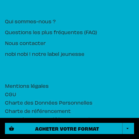
PIKA ÉDITION
Qui sommes-nous ?
Questions les plus fréquentes (FAQ)
Nous contacter
nobi nobi ! notre label jeunesse
Mentions légales
CGU
Charte des Données Personnelles
Charte de référencement
Paramétrez vos préférences cookies
ACHETER VOTRE FORMAT
shopping_basket
arrow_drop_down