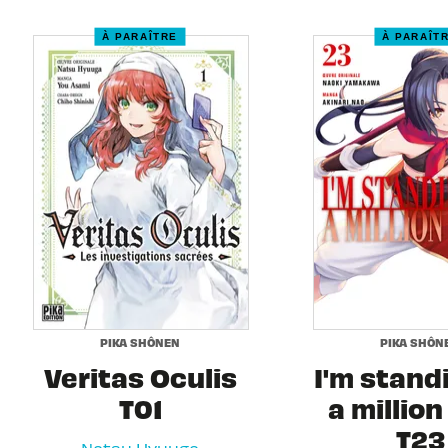
À PARAÎTRE
À PARAÎT
PIKA SHÔNEN
PIKA SHÔN
Veritas Oculis
I'm stand
T01
a million
T23