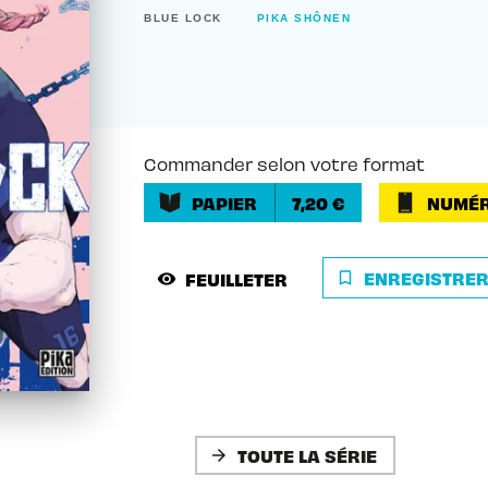
BLUE LOCK
PIKA SHÔNEN
Commander selon votre format
PAPIER
7,20 €
NUMÉR
ENREGISTRE
FEUILLETER
bookmark_border
visibility
TOUTE LA SÉRIE
arrow_forward