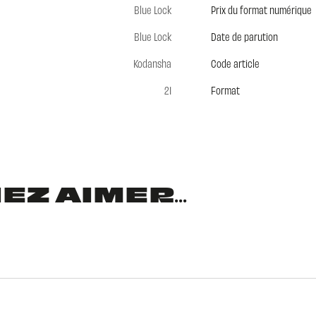
Blue Lock
Prix du format numérique
Blue Lock
Date de parution
Kodansha
Code article
21
Format
Z AIMER...