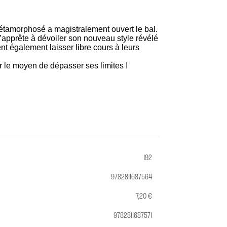
 métamorphosé a magistralement ouvert le bal.
’apprête à dévoiler son nouveau style révélé
nt également laisser libre cours à leurs
ir le moyen de dépasser ses limites !
192
9782811687564
7,20 €
9782811687571