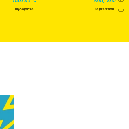
Yûto Sano
Kouji Seo
link
16/09/2026
16/09/2026
C