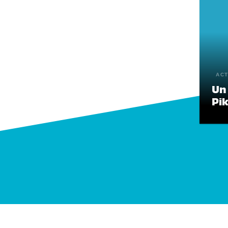
ACT
Un 
Pik