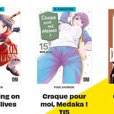
RE
À PARAÎTRE
EN
PIKA SHÔNEN
ing on
Craque pour
 lives
moi, Medaka !
T15