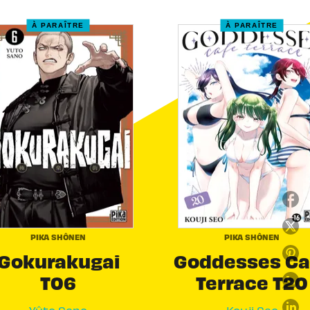
À PARAÎTRE
À PARAÎTRE
PIKA SHÔNEN
PIKA SHÔNEN
Gokurakugai
Goddesses Ca
T06
Terrace T20