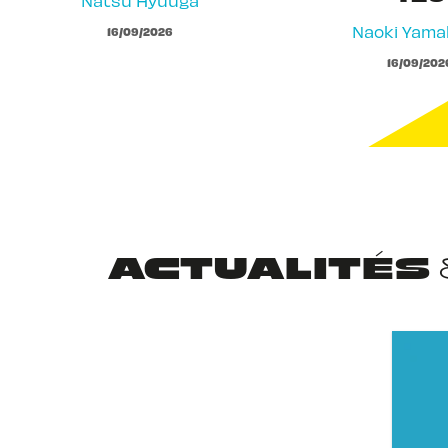
Natsu Hyuuga
Naoki Yam
16/09/2026
16/09/202
ACTUALITÉS