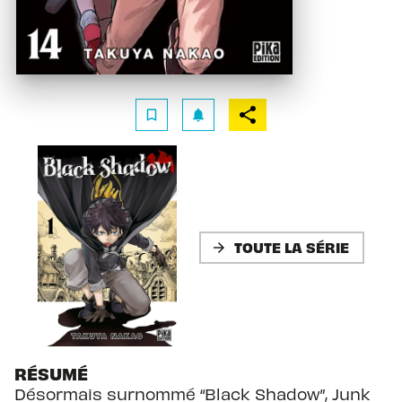
bookmark_border
notifications
TOUTE LA SÉRIE
arrow_forward
RÉSUMÉ
Désormais surnommé “Black Shadow”, Junk