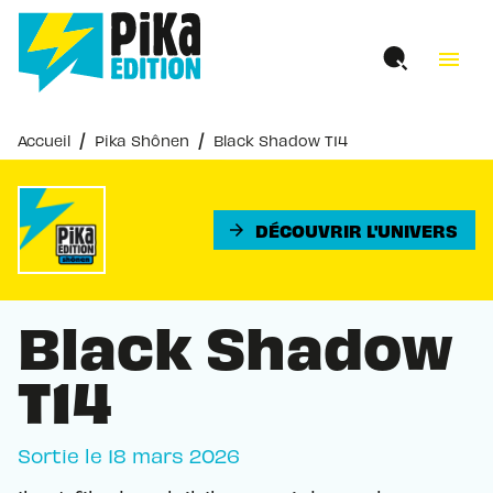
MENU
RECHERCHE
CONTENU
menu
PIED DE PAGE
/
/
Accueil
Pika Shônen
Black Shadow T14
DÉCOUVRIR L'UNIVERS
arrow_forward
Black Shadow
T14
Sortie le
18 mars 2026