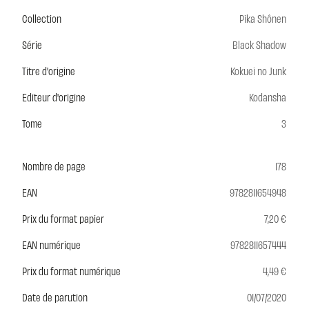
Collection
Pika Shônen
Série
Black Shadow
Titre d'origine
Kokuei no Junk
Editeur d'origine
Kodansha
Tome
3
Nombre de page
178
EAN
9782811654948
Prix du format papier
7,20 €
EAN numérique
9782811657444
Prix du format numérique
4,49 €
Date de parution
01/07/2020