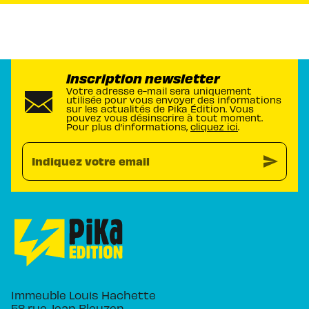
Inscription newsletter
Votre adresse e-mail sera uniquement
utilisée pour vous envoyer des informations
sur les actualités de Pika Édition. Vous
pouvez vous désinscrire à tout moment.
Pour plus d’informations,
cliquez ici
.
send
Indiquez votre email
Immeuble Louis Hachette
58 rue Jean Bleuzen