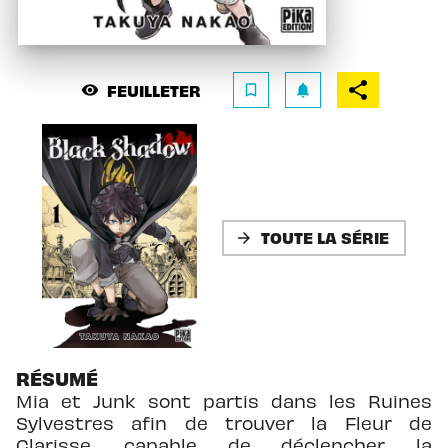
FEUILLETER
visibility
bookmark_border
notifications
TOUTE LA SÉRIE
arrow_forward
RÉSUMÉ
Mia et Junk sont partis dans les Ruines
Sylvestres afin de trouver la Fleur de
Clarisse, capable de déclencher la