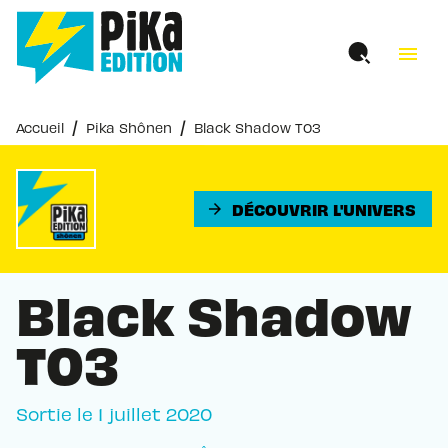
MENU
RECHERCHE
CONTENU
menu
PIED DE PAGE
/
/
Accueil
Pika Shônen
Black Shadow T03
DÉCOUVRIR L'UNIVERS
arrow_forward
Black Shadow
T03
Sortie le
1 juillet 2020