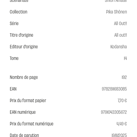
Collection
Pika Shônen
Série
All Out!!
Titre d'origine
All out!!
Editeur d'origine
Kodansha
Tome
14
Nombre de page
192
EAN
9782811683085
Prix du format papier
7,70 €
EAN numérique
9791043305672
Prix du format numérique
4,49 €
Date de parution
19/11/2025