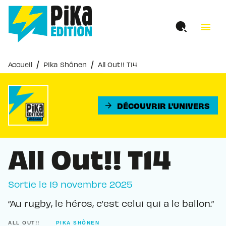
MENU
RECHERCHE
CONTENU
menu
PIED DE PAGE
/
/
Accueil
Pika Shônen
All Out!! T14
DÉCOUVRIR L'UNIVERS
arrow_forward
All Out!! T14
Sortie le
19 novembre 2025
“Au rugby, le héros, c’est celui qui a le ballon.”
ALL OUT!!
PIKA SHÔNEN