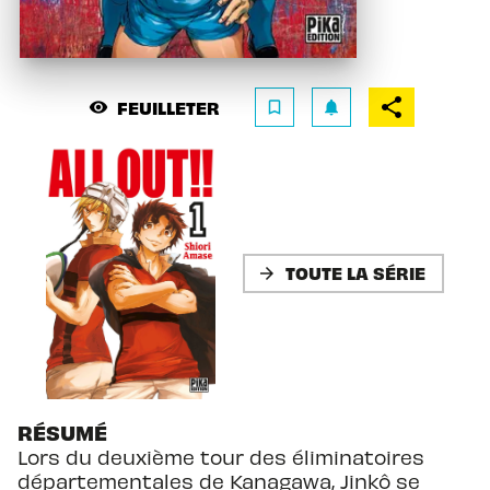
FEUILLETER
visibility
bookmark_border
notifications
TOUTE LA SÉRIE
arrow_forward
RÉSUMÉ
Lors du deuxième tour des éliminatoires
départementales de Kanagawa, Jinkô se