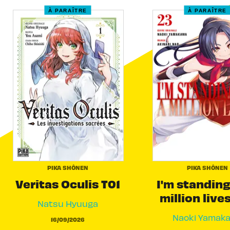
À PARAÎTRE
À PARAÎTRE
PIKA SHÔNEN
PIKA SHÔNEN
Veritas Oculis T01
I'm standing
million live
Natsu Hyuuga
Naoki Yamak
16/09/2026