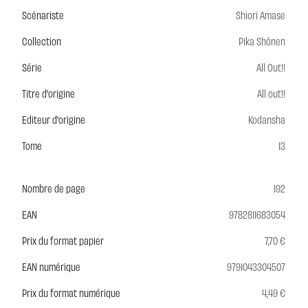
Scénariste
Shiori Amase
Collection
Pika Shônen
Série
All Out!!
Titre d'origine
All out!!
Editeur d'origine
Kodansha
Tome
13
Nombre de page
192
EAN
9782811683054
Prix du format papier
7,70 €
EAN numérique
9791043304507
Prix du format numérique
4,49 €