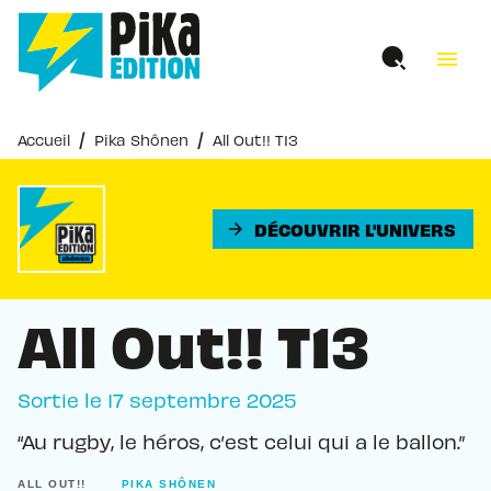
MENU
RECHERCHE
CONTENU
menu
PIED DE PAGE
/
/
Accueil
Pika Shônen
All Out!! T13
DÉCOUVRIR L'UNIVERS
arrow_forward
All Out!! T13
Sortie le
17 septembre 2025
“Au rugby, le héros, c’est celui qui a le ballon.”
ALL OUT!!
PIKA SHÔNEN