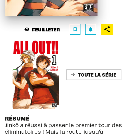
FEUILLETER
visibility
bookmark_border
notifications
TOUTE LA SÉRIE
arrow_forward
RÉSUMÉ
Jinkô a réussi à passer le premier tour des
éliminatoires ! Mais la route jusqu’à