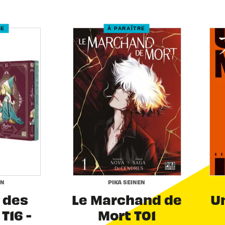
RE
À PARAÎTRE
EN
PIKA SEINEN
r des
Le Marchand de
Un
T16 -
Mort T01