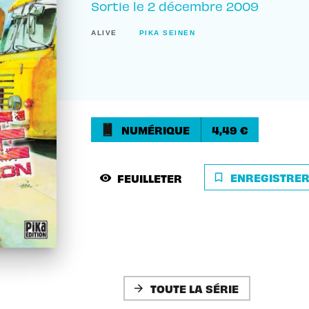
Sortie le
2 décembre 2009
ALIVE
PIKA SEINEN
NUMÉRIQUE
4,49 €
ENREGISTRE
FEUILLETER
bookmark_border
visibility
TOUTE LA SÉRIE
arrow_forward