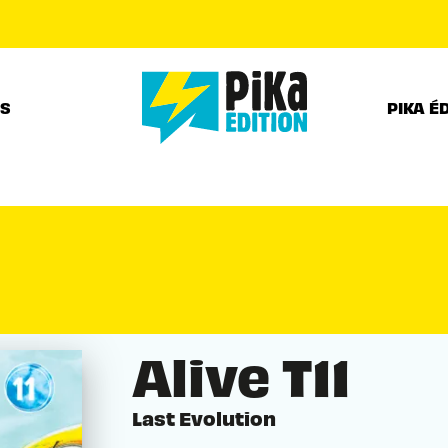
PIED DE PAGE
RS
PIKA É
Alive T11
Last Evolution