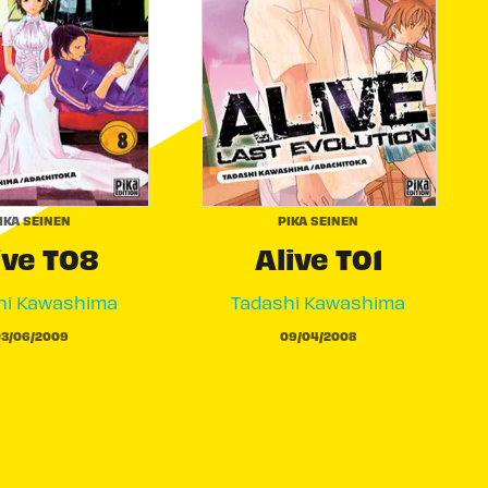
IKA SEINEN
PIKA SEINEN
ive T08
Alive T01
hi Kawashima
Tadashi Kawashima
3/06/2009
09/04/2008