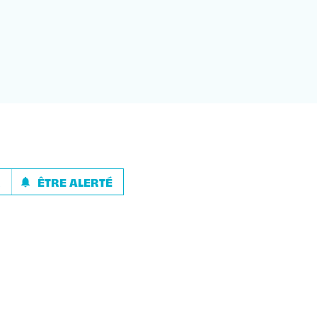
R
ÊTRE ALERTÉ
notifications