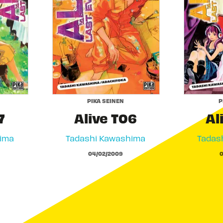
PIKA SEINEN
P
7
Alive T06
Al
ima
Tadashi Kawashima
Tadas
04/02/2009
0