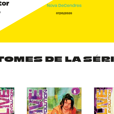
tor
Nova DeCendres
6
07/10/2026
TOMES DE LA SÉR