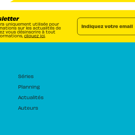
sletter
era uniquement utilisée pour
Indiquez votre email
mations sur les actualités de
ez vous désinscrire à tout
formations,
cliquez ici
.
RUBRIQUES
Séries
Planning
Actualités
Auteurs