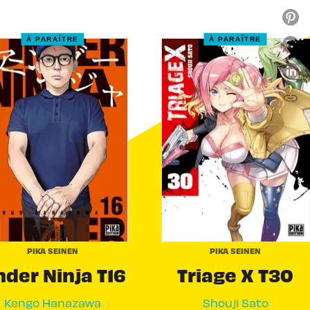
À PARAÎTRE
À PARAÎTRE
link
C
PIKA SEINEN
PIKA SEINEN
der Ninja T16
Triage X T30
Kengo Hanazawa
Shouji Sato