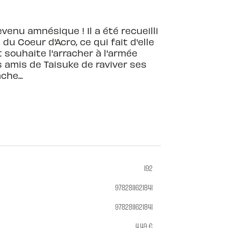
enu amnésique ! Il a été recueilli
 Coeur d'Acro, ce qui fait d'elle
 souhaite l'arracher à l'armée
s amis de Taisuke de raviver ses
che...
192
9782811621841
9782811621841
4,49 €