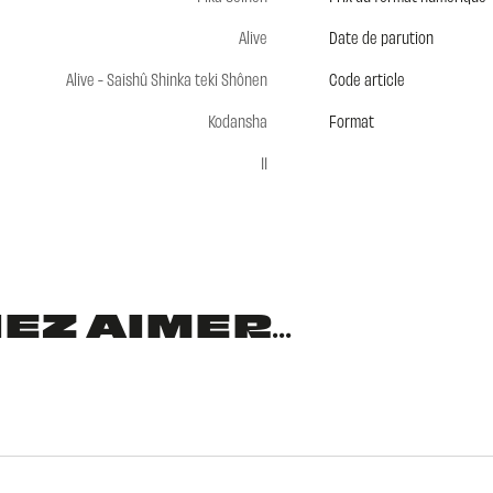
Alive
Date de parution
Alive - Saishû Shinka teki Shônen
Code article
Kodansha
Format
11
Z AIMER...