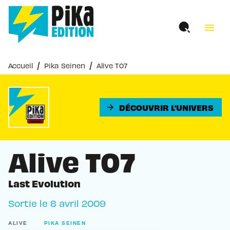
MENU
RECHERCHE
CONTENU
menu
PIED DE PAGE
/
/
Accueil
Pika Seinen
Alive T07
DÉCOUVRIR L'UNIVERS
arrow_forward
Alive T07
Last Evolution
Sortie le
8 avril 2009
ALIVE
PIKA SEINEN