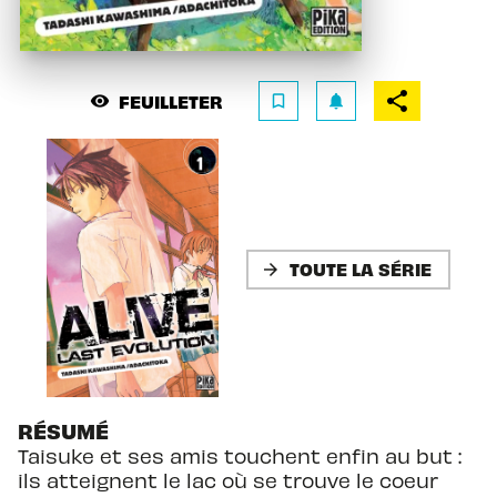
FEUILLETER
visibility
bookmark_border
notifications
TOUTE LA SÉRIE
arrow_forward
RÉSUMÉ
Taisuke et ses amis touchent enfin au but :
ils atteignent le lac où se trouve le coeur