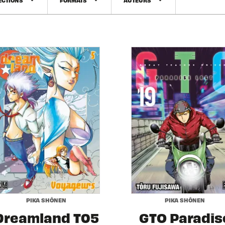
arrow_drop_down
arrow_drop_down
arrow_drop_down
PIKA SHÔNEN
PIKA SHÔNEN
Dreamland T05
GTO Paradis