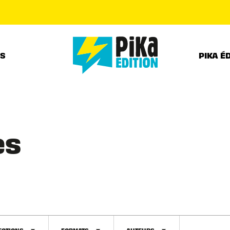
PIED DE PAGE
RS
PIKA É
es
ECTIONS
FORMATS
AUTEURS