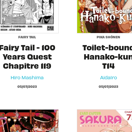
FAIRY TAIL
PIKA SHÔNEN
Fairy Tail - 100
Toilet-boun
Years Quest
Hanako-ku
Chapitre 119
T14
Hiro Mashima
AidaIro
05/07/2023
05/07/2023