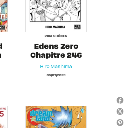
PIKA SHÔNEN
d
Edens Zero
n
Chapitre 246
Hiro Mashima
05/07/2023