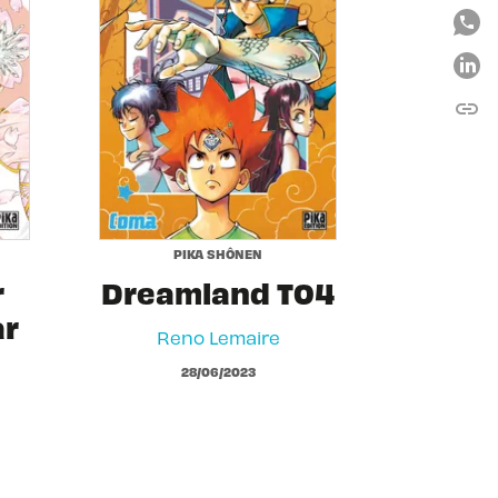
link
C
PIKA SHÔNEN
r
Dreamland T04
ar
Reno Lemaire
28/06/2023