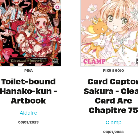
PIKA
PIKA SHÔJO
Toilet-bound
Card Capto
Hanako-kun -
Sakura - Cle
Artbook
Card Arc
Chapitre 75
AidaIro
Clamp
05/07/2023
03/07/2023