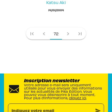
Katsu Aki
14/01/2004
first_page
chevron_left
chevron_right
last_page
72
Inscription newsletter
Votre adresse e-mail sera uniquement
utilisée pour vous envoyer des informations
sur les actualités de Pika Édition. Vous
pouvez vous désinscrire à tout moment.
Pour plus d’informations,
cliquez ici
.
send
Indiquez votre email