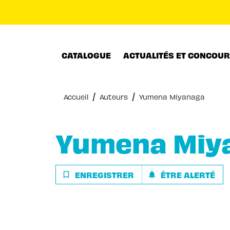
MENU
RECHERCHE
CONTENU
CATALOGUE
ACTUALITÉS ET CONCOU
/
/
Accueil
Auteurs
Yumena Miyanaga
Yumena Miy
ENREGISTRER
ÊTRE ALERTÉ
bookmark_border
notifications