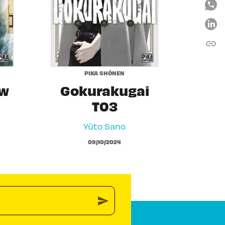
link
C
PIKA SHÔNEN
ow
Gokurakugai
T03
Yûto Sano
09/10/2024
send