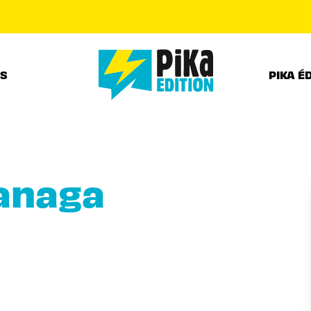
PIED DE PAGE
RS
PIKA É
anaga