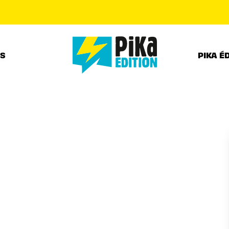
PIED DE PAGE
RS
PIKA É