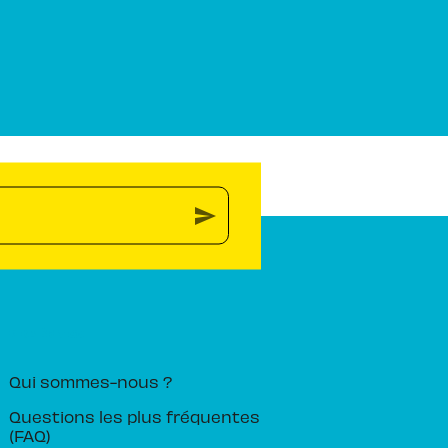
send
PIKA ÉDITION
Qui sommes-nous ?
Questions les plus fréquentes
(FAQ)