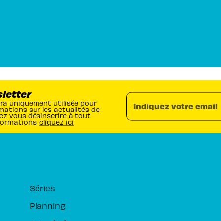
sletter
era uniquement utilisée pour
Indiquez votre email
mations sur les actualités de
ez vous désinscrire à tout
formations,
cliquez ici
.
RUBRIQUES
Séries
Planning