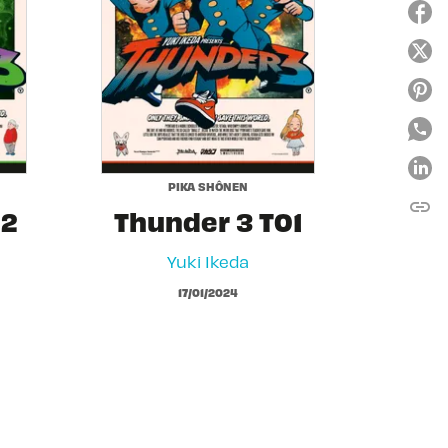
PIKA SHÔNEN
link
C
02
Thunder 3 T01
Yuki Ikeda
17/01/2024