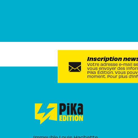
Inscription new
Votre adresse e-mail s
vous envoyer des infor
Pika Édition. Vous pouv
moment. Pour plus d’in
Immeuble Louis Hachette