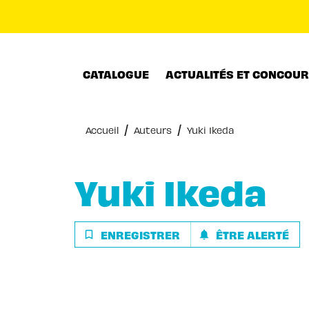
MENU
RECHERCHE
CONTENU
CATALOGUE
ACTUALITÉS ET CONCOU
/
/
Accueil
Auteurs
Yuki Ikeda
Yuki Ikeda
ENREGISTRER
ÊTRE ALERTÉ
bookmark_border
notifications