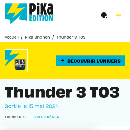
MENU
RECHERCHE
CONTENU
menu
PIED DE PAGE
/
/
Accueil
Pika Shônen
Thunder 3 T03
DÉCOUVRIR L'UNIVERS
arrow_forward
Thunder 3 T03
Sortie le
15 mai 2024
THUNDER 3
PIKA SHÔNEN