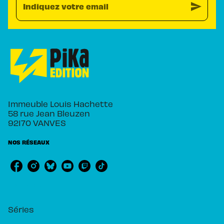
send
Indiquez votre email
Immeuble Louis Hachette
58 rue Jean Bleuzen
92170 VANVES
NOS RÉSEAUX
RUBRIQUES
Séries