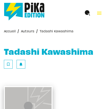
MENU
RECHERCHE
CONTENU
menu
PIED DE PAGE
/
/
Accueil
Auteurs
Tadashi Kawashima
Tadashi Kawashima
bookmark_border
notifications