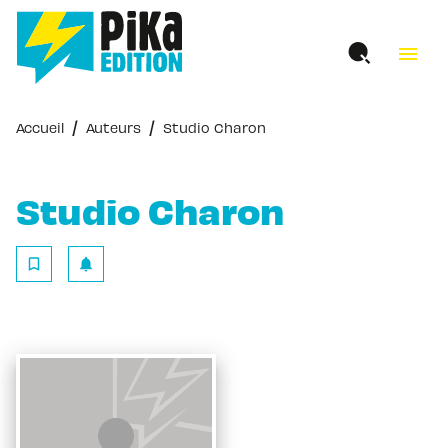
MENU
RECHERCHE
CONTENU
menu
PIED DE PAGE
/
/
Accueil
Auteurs
Studio Charon
Studio Charon
bookmark_border
notifications