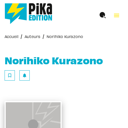
MENU
RECHERCHE
CONTENU
menu
PIED DE PAGE
/
/
Accueil
Auteurs
Norihiko Kurazono
Norihiko Kurazono
bookmark_border
notifications