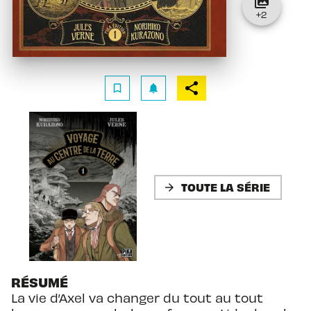
collections
+
2
bookmark_border
notifications
TOUTE LA SÉRIE
arrow_forward
RÉSUMÉ
La vie d’Axel va changer du tout au tout