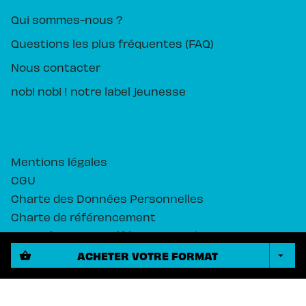
Qui sommes-nous ?
Questions les plus fréquentes (FAQ)
Nous contacter
nobi nobi ! notre label jeunesse
Mentions légales
CGU
Charte des Données Personnelles
Charte de référencement
Paramétrez vos préférences cookies
ACHETER VOTRE FORMAT
shopping_basket
arrow_drop_down