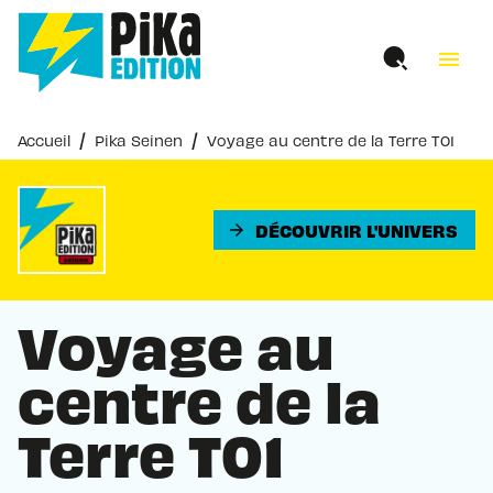
MENU
RECHERCHE
CONTENU
menu
PIED DE PAGE
/
/
Accueil
Pika Seinen
Voyage au centre de la Terre T01
DÉCOUVRIR L'UNIVERS
arrow_forward
Voyage au
centre de la
Terre T01