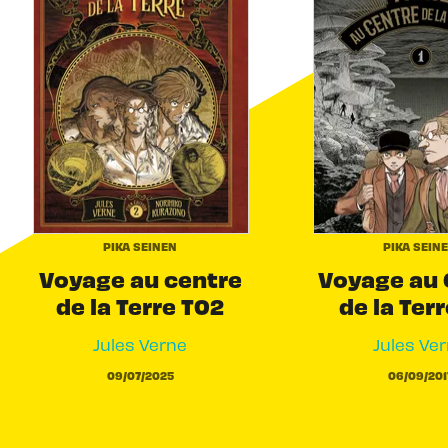
PIKA SEINEN
PIKA SEIN
Voyage au centre
Voyage au 
de la Terre T02
de la Terr
Jules Verne
Jules Ve
09/07/2025
06/09/201