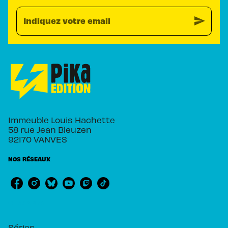
send
Indiquez votre email
Immeuble Louis Hachette
58 rue Jean Bleuzen
92170 VANVES
NOS RÉSEAUX
RUBRIQUES
Séries