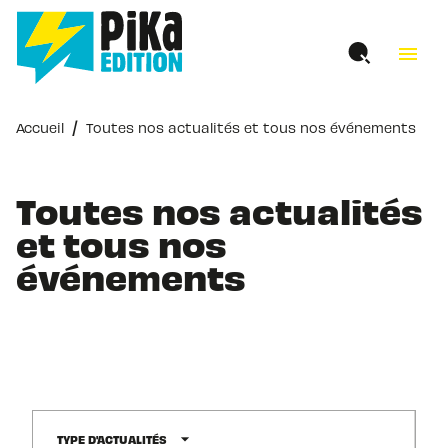
MENU
RECHERCHE
CONTENU
menu
PIED DE PAGE
/
Accueil
Toutes nos actualités et tous nos événements
Toutes nos actualités
et tous nos
événements
arrow_drop_down
TYPE D'ACTUALITÉS