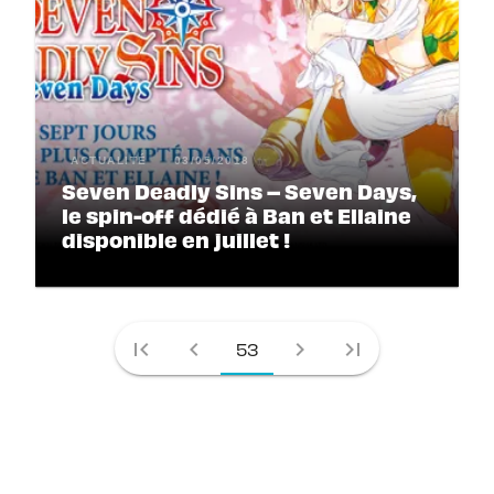
ACTUALITÉ
03/05/2018
Seven Deadly Sins – Seven Days,
le spin-off dédié à Ban et Ellaine
disponible en juillet !
first_page
chevron_left
chevron_right
last_page
53