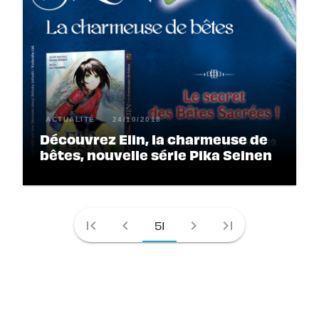
ACTUALITÉ
24/10/2018
Découvrez Elin, la charmeuse de
bêtes, nouvelle série Pika Seinen
first_page
chevron_left
chevron_right
last_page
51