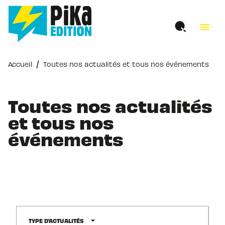
MENU
RECHERCHE
CONTENU
menu
PIED DE PAGE
/
Accueil
Toutes nos actualités et tous nos événements
Toutes nos actualités
et tous nos
événements
arrow_drop_down
TYPE D'ACTUALITÉS