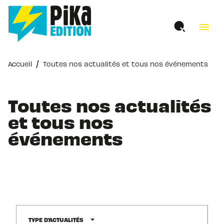
MENU
RECHERCHE
CONTENU
menu
PIED DE PAGE
/
Accueil
Toutes nos actualités et tous nos événements
Toutes nos actualités
et tous nos
événements
arrow_drop_down
TYPE D'ACTUALITÉS