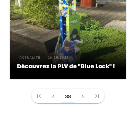
ACTUALITÉ
28/05/2021
Découvrez la PLV de "Blue Lock" !
first_page
chevron_left
chevron_right
last_page
38