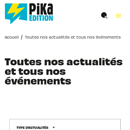
MENU
RECHERCHE
CONTENU
menu
PIED DE PAGE
/
Accueil
Toutes nos actualités et tous nos événements
Toutes nos actualités
et tous nos
événements
arrow_drop_down
TYPE D'ACTUALITÉS