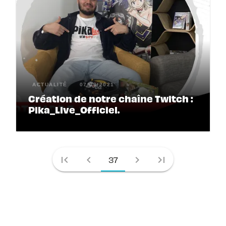
ACTUALITÉ
07/09/2021
Création de notre chaîne Twitch :
Pika_Live_Officiel.
first_page
chevron_left
chevron_right
last_page
37