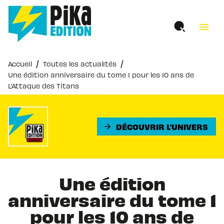
MENU
RECHERCHE
CONTENU
menu
PIED DE PAGE
/
/
Accueil
Toutes les actualités
Une édition anniversaire du tome 1 pour les 10 ans de
L’Attaque des Titans
DÉCOUVRIR L'UNIVERS
arrow_forward
Une édition
anniversaire du tome 1
pour les 10 ans de