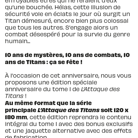
effroyables êtres qui ne feraient d’eux
qu’une bouchée. Hélas, cette illusion de
sécurité vole en éclats le jour où surgit un
Titan démesuré, encore bien plus colossal
que tous les autres. S’engage alors un
combat désespéré pour la survie du genre
humain...
10 ans de mystères, 10 ans de combats, 10
ans de Titans : ça se fête !
À l’occasion de cet anniversaire, nous vous
proposons une édition spéciale
anniversaire du tome 1 de
L’Attaque des
Titans
!
Au même format que la série
principale
L’Attaque des Titans
soit 120 x
180 mm
, cette édition reprendra le contenu
intégral du tome 1 avec des bonus exclusifs
et une jaquette alternative avec des effets
de fabrication.