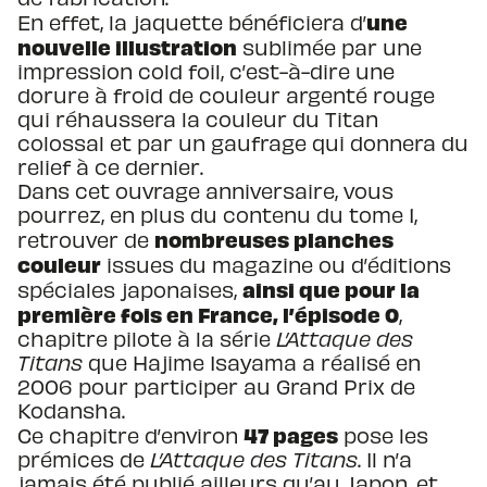
une
En effet, la jaquette bénéficiera d’
nouvelle illustration
sublimée par une
impression cold foil, c’est-à-dire une
dorure à froid de couleur argenté rouge
qui réhaussera la couleur du Titan
colossal et par un gaufrage qui donnera du
relief à ce dernier.
Dans cet ouvrage anniversaire, vous
pourrez, en plus du contenu du tome 1,
nombreuses planches
retrouver de
couleur
issues du magazine ou d’éditions
ainsi que pour la
spéciales japonaises,
première fois en France, l’épisode 0
,
chapitre pilote à la série
L’Attaque des
Titans
que Hajime Isayama a réalisé en
2006 pour participer au Grand Prix de
Kodansha.
47 pages
Ce chapitre d’environ
pose les
prémices de
L’Attaque des Titans
. Il n’a
jamais été publié ailleurs qu’au Japon, et