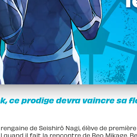
k, ce prodige devra vaincre sa f
e rengaine de Seishirô Nagi, élève de premièr
quand il fait la rencontre de Reo Mikage. Beau