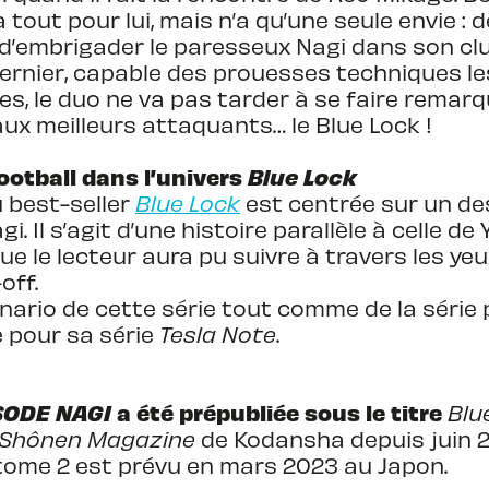
 tout pour lui, mais n’a qu’une seule envie 
de d’embrigader le paresseux Nagi dans son cl
ernier, capable des prouesses techniques les
es, le duo ne va pas tarder à se faire rema
ux meilleurs attaquants… le Blue Lock !
football dans l’univers
Blue Lock
du best-seller
Blue Lock
est centrée sur un de
 Il s’agit d’une histoire parallèle à celle de 
que le lecteur aura pu suivre à travers les yeu
off.
ario de cette série tout comme de la série pr
 pour sa série
Tesla Note
.
SODE NAGI
a été prépubliée sous le titre
Blu
 Shônen Magazine
de Kodansha depuis juin 2
 tome 2 est prévu en mars 2023 au Japon.