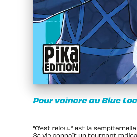
Pour vaincre au Blue Loc
“C’est relou…” est la sempiternell
Sa vie connaît un tournant radical 