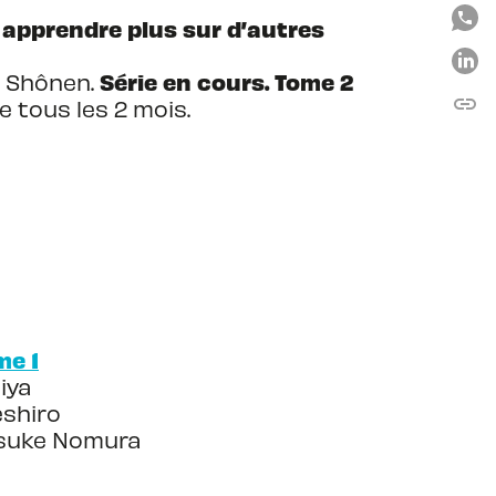
 apprendre plus sur d’autres
Série en cours. Tome 2
a Shônen.
link
C
 tous les 2 mois.
me 1
iya
eshiro
Yûsuke Nomura