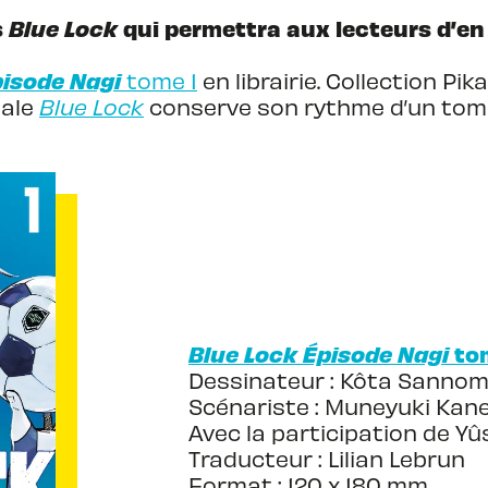
s
Blue Lock
qui permettra aux lecteurs d’en
pisode Nagi
tome 1
en librairie. Collection Pik
pale
Blue Lock
conserve son rythme d’un tome
Blue Lock Épisode Nagi
to
Dessinateur : Kôta Sannom
Scénariste : Muneyuki Kan
Avec la participation de 
Traducteur : Lilian Lebrun
Format : 120 x 180 mm