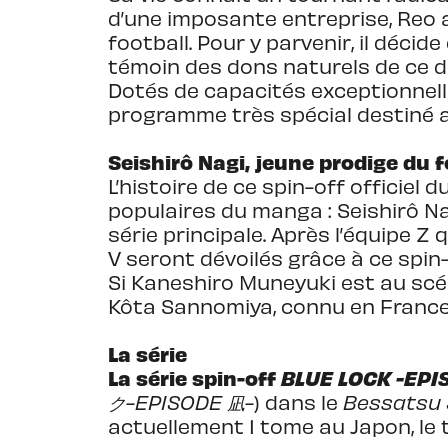
d’une imposante entreprise, Reo a
football. Pour y parvenir, il déci
témoin des dons naturels de ce d
Dotés de capacités exceptionnell
programme très spécial destiné a
Seishirô Nagi, jeune prodige du 
L’histoire de ce spin-off officiel 
populaires du manga : Seishirô Nagi.
série principale. Après l’équipe Z 
V seront dévoilés grâce à ce spin-
Si Kaneshiro Muneyuki est au scén
Kôta Sannomiya, connu en France
La série
La série spin-off
BLUE LOCK -EPI
ク-EPISODE 凪-
) dans le
Bessatsu
actuellement 1 tome au Japon, le