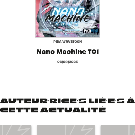
PIKA WAVETOON
Nano Machine T01
03/09/2025
AUTEUR·RICE·S LIÉ·E·S À
CETTE ACTUALITÉ