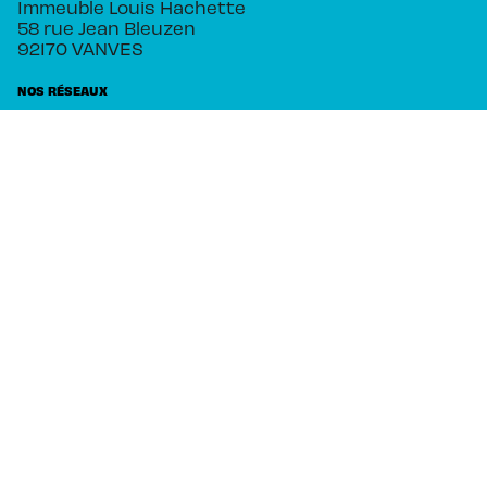
Immeuble Louis Hachette
58 rue Jean Bleuzen
92170 VANVES
NOS RÉSEAUX
RUBRIQUES
Séries
Planning
Actualités
Auteurs
PIKA ÉDITION
Qui sommes-nous ?