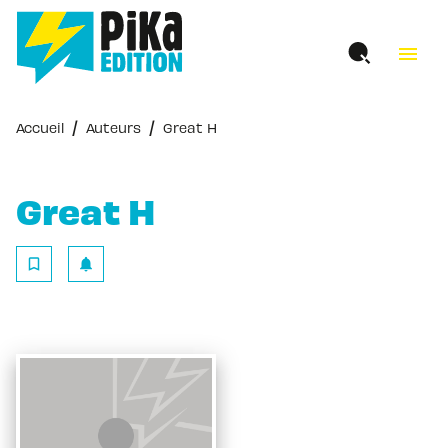
MENU
RECHERCHE
CONTENU
menu
PIED DE PAGE
/
/
Accueil
Auteurs
Great H
Great H
bookmark_border
notifications