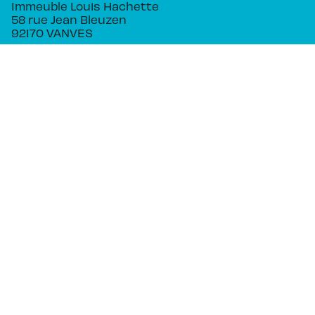
Immeuble Louis Hachette
58 rue Jean Bleuzen
92170 VANVES
NOS RÉSEAUX
RUBRIQUES
Séries
Planning
Actualités
Auteurs
PIKA ÉDITION
Qui sommes-nous ?