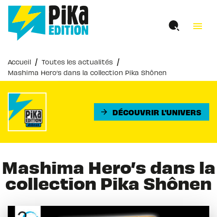
MENU
RECHERCHE
CONTENU
menu
PIED DE PAGE
/
/
Accueil
Toutes les actualités
Mashima Hero’s dans la collection Pika Shônen
DÉCOUVRIR L'UNIVERS
arrow_forward
Mashima Hero’s dans la
collection Pika Shônen