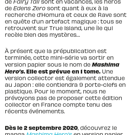
de
Fairy Tail
sont en vacances, les héros
de
Edens Zero
sont quant à eux à la
recherche d’Homura et ceux de Rave sont
en quête d’un artefact magique : tous se
retrouvent sur True Island, une île qui
recèle bien des mystères…
À présent que la prépublication est
terminée, cette mini-série va sortir en
Mashima
version papier sous le nom de
Hero’s
. Elle est prévue en 1 tome.
Une
version collector est également attendue
au Japon : elle contiendra 9 porte-clefs en
plastique. Pour le moment, nous ne
prévoyons pas de proposer cette édition
collector en France compte tenu des
récents événements.
Dès le 2 septembre 2020
, découvrez le
manga
Mashima Hero’s
en version papier