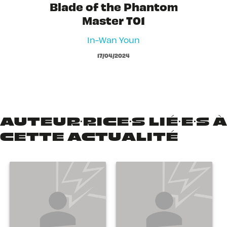
Blade of the Phantom
Master T01
In-Wan Youn
17/04/2024
AUTEUR·RICE·S LIÉ·E·S À
CETTE ACTUALITÉ