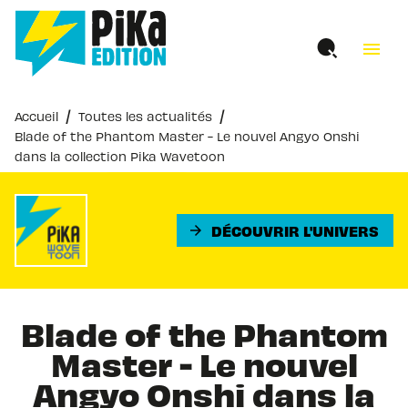
MENU
RECHERCHE
CONTENU
menu
PIED DE PAGE
/
/
Accueil
Toutes les actualités
Blade of the Phantom Master - Le nouvel Angyo Onshi
dans la collection Pika Wavetoon
DÉCOUVRIR L'UNIVERS
arrow_forward
Blade of the Phantom
Master - Le nouvel
Angyo Onshi dans la