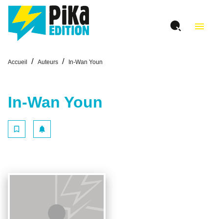
MENU
RECHERCHE
CONTENU
menu
PIED DE PAGE
/
/
Accueil
Auteurs
In-Wan Youn
In-Wan Youn
bookmark_border
notifications