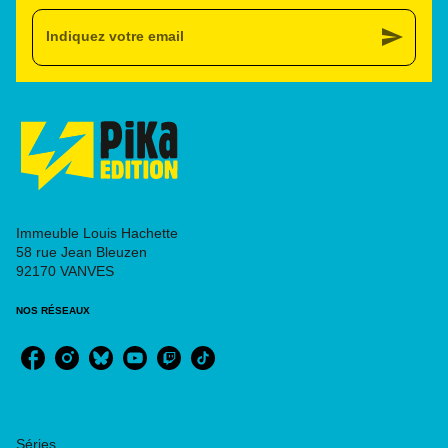
send
Indiquez votre email
Immeuble Louis Hachette
58 rue Jean Bleuzen
92170 VANVES
NOS RÉSEAUX
RUBRIQUES
Séries