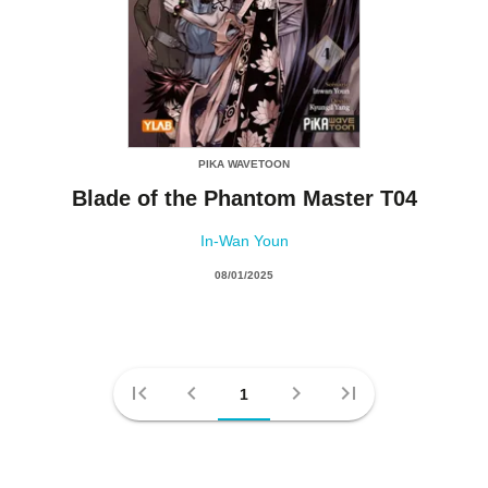
PIKA WAVETOON
Blade of the Phantom Master T04
In-Wan Youn
08/01/2025
first_page
chevron_left
chevron_right
last_page
1