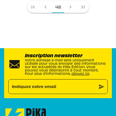
first_page
chevron_left
chevron_right
last_page
48
Inscription newsletter
Votre adresse e-mail sera uniquement
utilisée pour vous envoyer des informations
sur les actualités de Pika Édition. Vous
pouvez vous désinscrire à tout moment.
Pour plus d’informations,
cliquez ici
.
send
Indiquez votre email